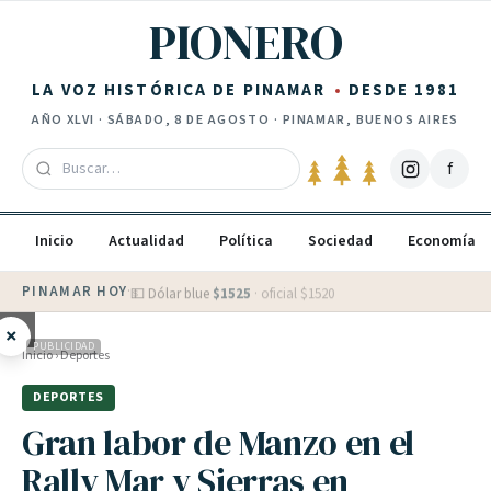
Saltar al contenido
PIONERO
LA VOZ HISTÓRICA DE PINAMAR
DESDE 1981
AÑO
XLVI
·
SÁBADO, 8 DE AGOSTO
· PINAMAR, BUENOS AIRES
f
Inicio
Actualidad
Política
Sociedad
Economía
PINAMAR HOY
·
💵 Dólar blue
$
1525
· oficial $
1520
×
PUBLICIDAD
Inicio
›
Deportes
DEPORTES
Gran labor de Manzo en el
Rally Mar y Sierras en