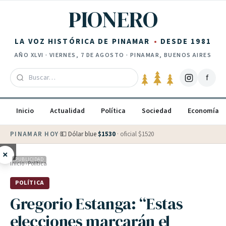
Saltar al contenido
PIONERO
LA VOZ HISTÓRICA DE PINAMAR
DESDE 1981
AÑO
XLVI
·
VIERNES, 7 DE AGOSTO
· PINAMAR, BUENOS AIRES
f
Inicio
Actualidad
Política
Sociedad
Economía
PINAMAR HOY
·
💵 Dólar blue
$
1530
· oficial $
1520
×
PUBLICIDAD
Inicio
›
Política
POLÍTICA
Gregorio Estanga: “Estas
elecciones marcarán el