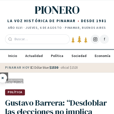
Saltar al contenido
PIONERO
LA VOZ HISTÓRICA DE PINAMAR
DESDE 1981
AÑO
XLVI
·
JUEVES, 6 DE AGOSTO
· PINAMAR, BUENOS AIRES
f
Inicio
Actualidad
Política
Sociedad
Economía
PINAMAR HOY
·
💵 Dólar blue
$
1530
· oficial $
1520
×
PUBLICIDAD
Inicio
›
Política
POLÍTICA
Gustavo Barrera: “Desdoblar
las elecciones no implica