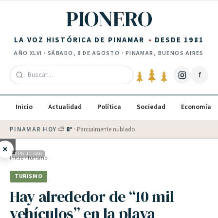
Saltar al contenido
PIONERO
LA VOZ HISTÓRICA DE PINAMAR
DESDE 1981
AÑO
XLVI
·
SÁBADO, 8 DE AGOSTO
· PINAMAR, BUENOS AIRES
f
Inicio
Actualidad
Política
Sociedad
Economía
PINAMAR HOY
·
💵 Dólar blue
$
1525
· oficial $
1520
×
PUBLICIDAD
Inicio
›
Turismo
TURISMO
Hay alrededor de “10 mil
vehículos” en la playa