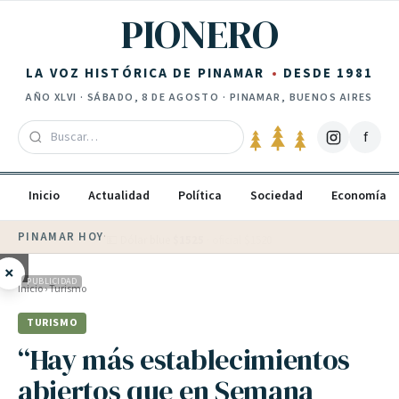
Saltar al contenido
PIONERO
LA VOZ HISTÓRICA DE PINAMAR
DESDE 1981
AÑO
XLVI
·
SÁBADO, 8 DE AGOSTO
· PINAMAR, BUENOS AIRES
f
Inicio
Actualidad
Política
Sociedad
Economía
PINAMAR HOY
·
💵 Dólar blue
$
1525
· oficial $
1520
×
PUBLICIDAD
Inicio
›
Turismo
TURISMO
“Hay más establecimientos
abiertos que en Semana