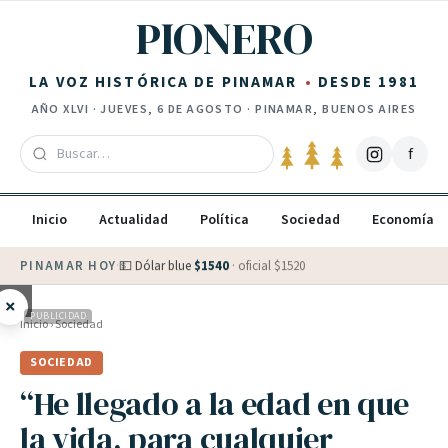
Saltar al contenido
PIONERO
LA VOZ HISTÓRICA DE PINAMAR
DESDE 1981
AÑO
XLVI
·
JUEVES, 6 DE AGOSTO
· PINAMAR, BUENOS AIRES
f
Inicio
Actualidad
Política
Sociedad
Economía
PINAMAR HOY
·
💵 Dólar blue
$
1540
· oficial $
1520
×
PUBLICIDAD
Inicio
›
Sociedad
SOCIEDAD
“He llegado a la edad en que
la vida, para cualquier