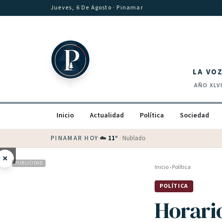
Saltar al contenido
Jueves, 6 De Agosto
· Pinamar
LA VO
AÑO
XLV
Inicio
Actualidad
Política
Sociedad
PINAMAR HOY
·
💵 Dólar blue
$
1540
· oficial $
1520
×
PUBLICIDAD
Inicio
›
Política
POLÍTICA
Horari