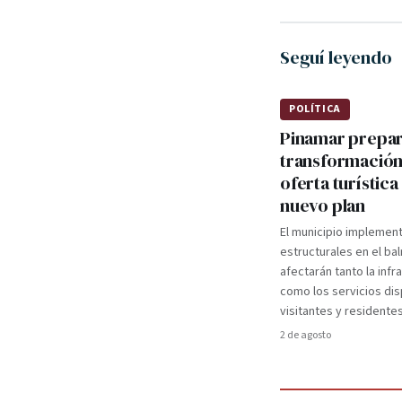
Seguí leyendo
POLÍTICA
Pinamar prepa
transformación
oferta turística
nuevo plan
El municipio implemen
estructurales en el ba
afectarán tanto la infr
como los servicios dis
visitantes y residentes
2 de agosto