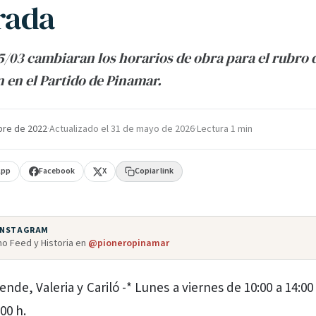
rada
15/03 cambiaran los horarios de obra para el rubro d
 en el Partido de Pinamar.
bre de 2022
·
Actualizado el
31 de mayo de 2026
·
Lectura 1 min
App
Facebook
X
Copiar link
 INSTAGRAM
o Feed y Historia en
@pioneropinamar
nde, Valeria y Cariló -* Lunes a viernes de 10:00 a 14:00
:00 h.