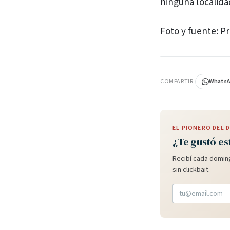
ninguna localida
Foto y fuente: P
PUBLICIDAD
COMPARTIR
Whats
EL PIONERO DEL
¿Te gustó es
Recibí cada doming
sin clickbait.