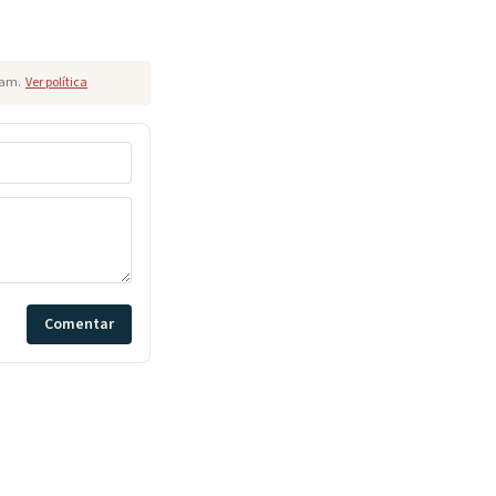
pam.
Ver política
Comentar