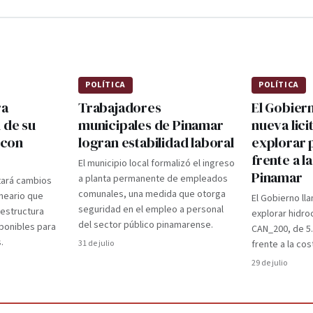
POLÍTICA
POLÍTICA
ra
Trabajadores
El Gobier
 de su
municipales de Pinamar
nueva lici
 con
logran estabilidad laboral
explorar 
frente a l
El municipio local formalizó el ingreso
Pinamar
a planta permanente de empleados
tará cambios
comunales, una medida que otorga
lneario que
El Gobierno lla
seguridad en el empleo a personal
aestructura
explorar hidro
del sector público pinamarense.
ponibles para
CAN_200, de 5
.
31 de julio
frente a la cos
29 de julio