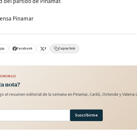
d del partido de Pinamar.
rensa Pinamar
App
Facebook
X
Copiar link
 DOMINGO
ta nota?
o el resumen editorial de la semana en Pinamar, Cariló, Ostende y Valeria d
Suscribirme