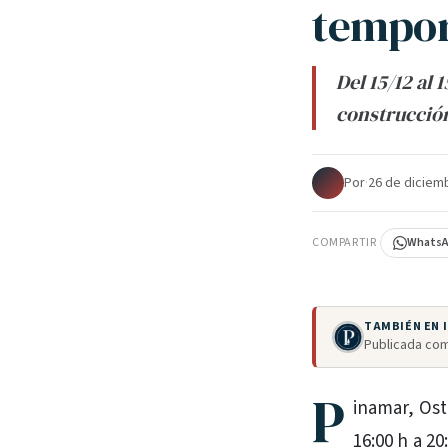
tempo
Del 15/12 al 
construcción
Por
·
26 de diciem
COMPARTIR
Whats
TAMBIÉN EN
Publicada com
P
inamar, Oste
16:00 h a 20