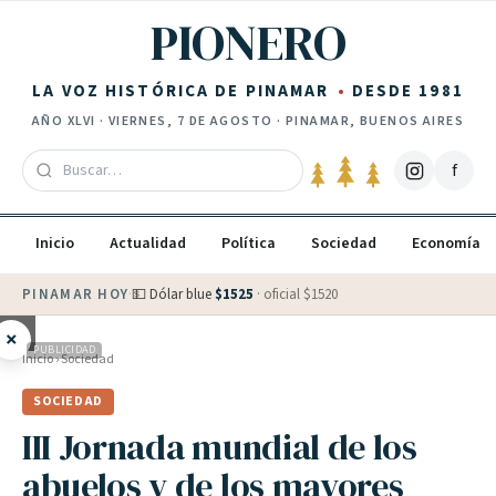
Saltar al contenido
PIONERO
LA VOZ HISTÓRICA DE PINAMAR
DESDE 1981
AÑO
XLVI
·
VIERNES, 7 DE AGOSTO
· PINAMAR, BUENOS AIRES
f
Inicio
Actualidad
Política
Sociedad
Economía
PINAMAR HOY
·
💵 Dólar blue
$
1525
· oficial $
1520
×
PUBLICIDAD
Inicio
›
Sociedad
SOCIEDAD
III Jornada mundial de los
abuelos y de los mayores