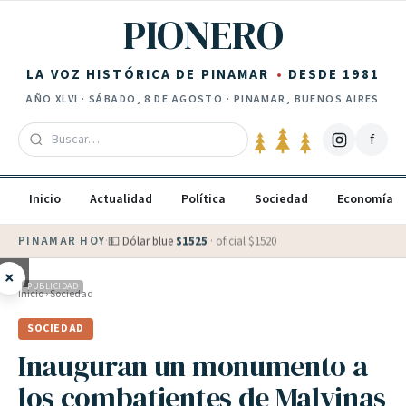
Saltar al contenido
PIONERO
LA VOZ HISTÓRICA DE PINAMAR
DESDE 1981
AÑO
XLVI
·
SÁBADO, 8 DE AGOSTO
· PINAMAR, BUENOS AIRES
f
Inicio
Actualidad
Política
Sociedad
Economía
PINAMAR HOY
·
💵 Dólar blue
$
1525
· oficial $
1520
×
PUBLICIDAD
Inicio
›
Sociedad
SOCIEDAD
Inauguran un monumento a
los combatientes de Malvinas