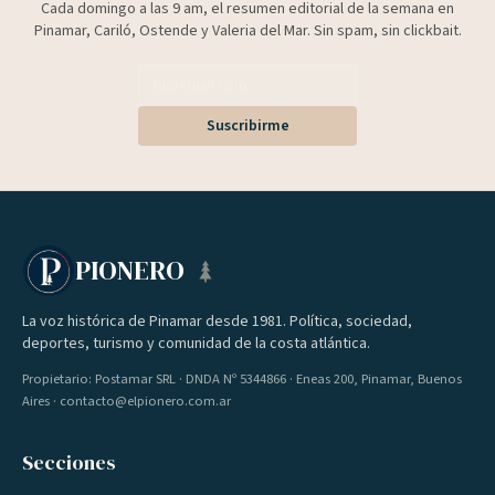
Cada domingo a las 9 am, el resumen editorial de la semana en
Pinamar, Cariló, Ostende y Valeria del Mar. Sin spam, sin clickbait.
Suscribirme
PIONERO
La voz histórica de Pinamar desde 1981. Política, sociedad,
deportes, turismo y comunidad de la costa atlántica.
Propietario: Postamar SRL · DNDA Nº 5344866 · Eneas 200, Pinamar, Buenos
Aires · contacto@elpionero.com.ar
Secciones