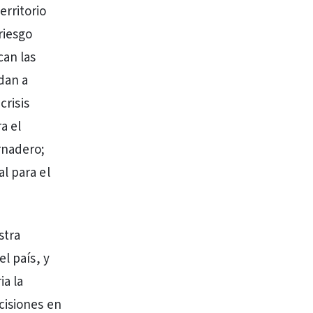
rritorio
riesgo
can las
dan a
crisis
a el
rnadero;
l para el
stra
l país, y
ia la
cisiones en