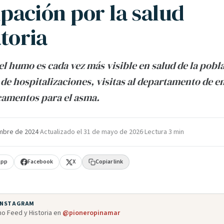
pación por la salud
toria
el humo es cada vez más visible en salud de la pobl
de hospitalizaciones, visitas al departamento de 
camentos para el asma.
mbre de 2024
·
Actualizado el
31 de mayo de 2026
·
Lectura 3 min
App
Facebook
X
Copiar link
 INSTAGRAM
o Feed y Historia en
@pioneropinamar