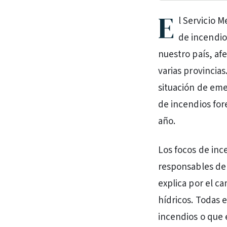
E
l Servicio 
de incendios
nuestro país, afe
varias provincia
situación de eme
de incendios fore
año.
Los focos de inc
responsables del
explica por el ca
hídricos. Todas 
incendios o que