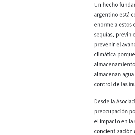
Un hecho fundam
argentino está 
enorme a estos e
sequías, previni
prevenir el avanc
climática porque 
almacenamiento 
almacenan agua y
control de las i
Desde la Asociac
preocupación por 
el impacto en la 
concientización 