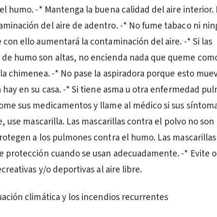
el humo. -* Mantenga la buena calidad del aire interior.
minación del aire de adentro. -* No fume tabaco ni nin
con ello aumentará la contaminación del aire. -* Si las
 de humo son altas, no encienda nada que queme como
 la chimenea. -* No pase la aspiradora porque esto muev
a hay en su casa. -* Si tiene asma u otra enfermedad pu
tome sus medicamentos y llame al médico si sus síntoma
le, use mascarilla. Las mascarillas contra el polvo no son
protegen a los pulmones contra el humo. Las mascarilla
e protección cuando se usan adecuadamente. -* Evite 
creativas y/o deportivas al aire libre.
uación climática y los incendios recurrentes