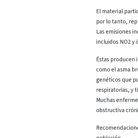
El material parti
por lo tanto, re
Las emisiones i
incluidos NO2 y ó
Éstas producen 
como el asma br
genéticos que p
respiratorias, y 
Muchas enfermed
obstructiva crón
Recomendaciones 