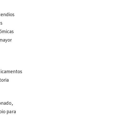
cendios
es
nómicas
 mayor
edicamentos
toria
ionado,
pio para