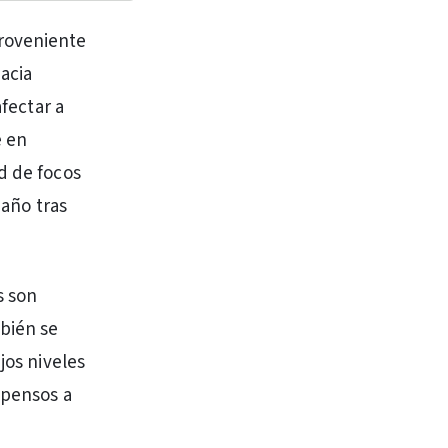
proveniente
hacia
afectar a
e en
d de focos
 año tras
s son
mbién se
jos niveles
opensos a