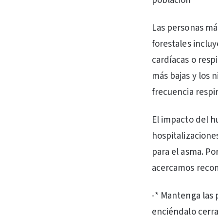
población
Las personas más
forestales inclu
cardíacas o resp
más bajas y los 
frecuencia respi
El impacto del h
hospitalizacione
para el asma. Po
acercamos recom
-* Mantenga las p
enciéndalo cerran