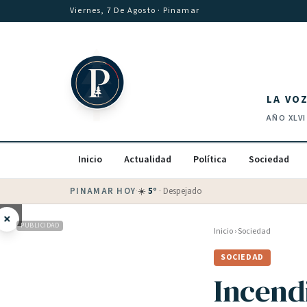
Saltar al contenido
Viernes, 7 De Agosto
· Pinamar
LA VO
AÑO
XLVI
Inicio
Actualidad
Política
Sociedad
PINAMAR HOY
·
☀️
5
°
·
Despejado
×
PUBLICIDAD
Inicio
›
Sociedad
SOCIEDAD
Incend