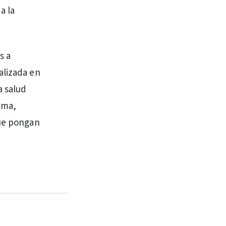
a la
s a
alizada en
a salud
ema,
que pongan