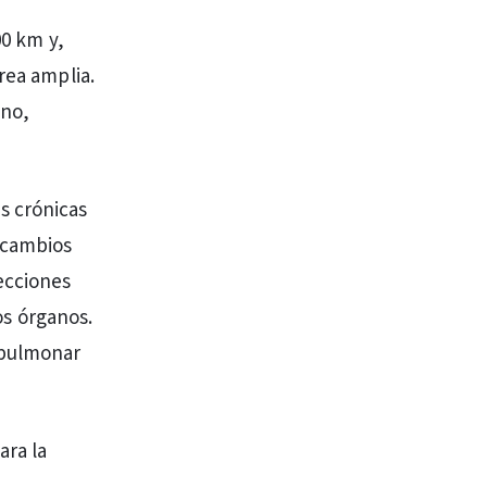
00 km y,
rea amplia.
eno,
s crónicas
 cambios
ecciones
ros órganos.
 pulmonar
ara la