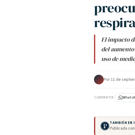
preocu
respira
El impacto d
del aumento 
uso de medi
Por
·
11 de septie
COMPARTIR
Whats
TAMBIÉN EN
Publicada com