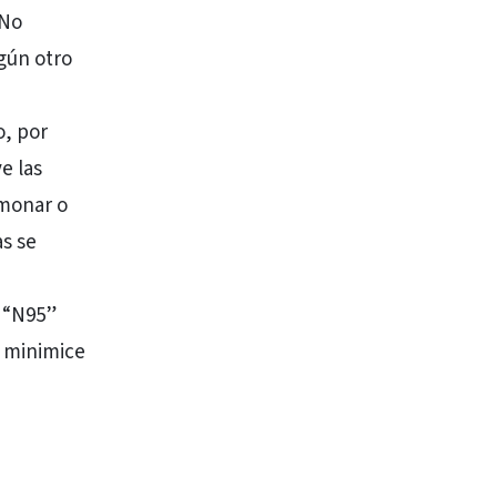
 No
gún otro
, por
e las
lmonar o
s se
s “N95”
o minimice