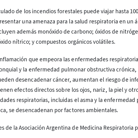
culado de los incendios forestales puede viajar hasta 10
presentar una amenaza para la salud respiratoria en un á
ncluyen además monóxido de carbono; óxidos de nitróg
xido nítrico; y compuestos orgánicos volátiles.
inflamación que empeora las enfermedades respiratoria
onquial y la enfermedad pulmonar obstructiva crónica,
ueden desencadenar cáncer, aumentan el riesgo de inf
tienen efectos directos sobre los ojos, nariz, la piel y ot
ades respiratorias, incluidas el asma y la enfermedad
ica, se desencadenan por factores ambientales.
de la Asociación Argentina de Medicina Respiratoria p