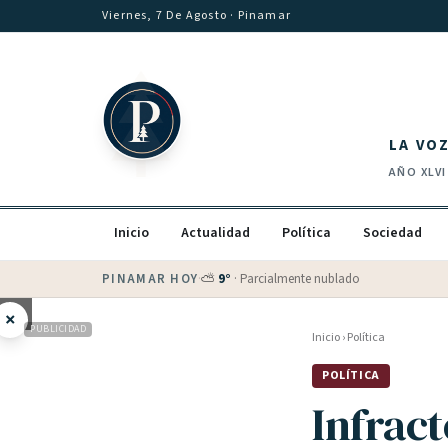
Saltar al contenido
Viernes, 7 De Agosto
· Pinamar
LA VO
AÑO
XLVI
Inicio
Actualidad
Política
Sociedad
PINAMAR HOY
·
💵 Dólar blue
$
1530
· oficial $
1520
×
PUBLICIDAD
Inicio
›
Política
POLÍTICA
Infrac