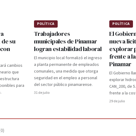
POLÍTICA
POLÍTICA
ra
Trabajadores
El Gobier
 de su
municipales de Pinamar
nueva lici
 con
logran estabilidad laboral
explorar 
frente a l
El municipio local formalizó el ingreso
Pinamar
a planta permanente de empleados
tará cambios
comunales, una medida que otorga
lneario que
El Gobierno lla
seguridad en el empleo a personal
aestructura
explorar hidro
del sector público pinamarense.
ponibles para
CAN_200, de 5
.
31 de julio
frente a la cos
29 de julio
(
0
)