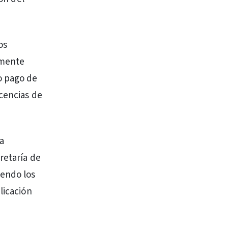
os
amente
o pago de
icencias de
a
retaría de
iendo los
licación