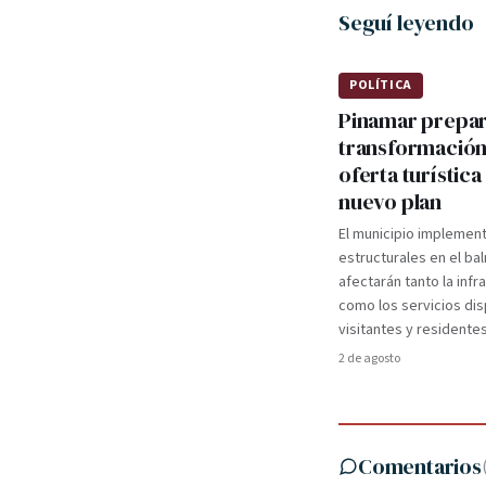
Seguí leyendo
POLÍTICA
Pinamar prepa
transformación
oferta turística
nuevo plan
El municipio implemen
estructurales en el ba
afectarán tanto la infr
como los servicios dis
visitantes y residentes
2 de agosto
Comentarios