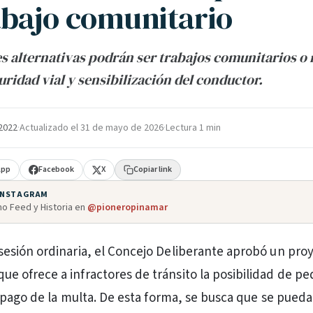
abajo comunitario
s alternativas podrán ser trabajos comunitarios o 
uridad vial y sensibilización del conductor.
 2022
·
Actualizado el
31 de mayo de 2026
·
Lectura 1 min
App
Facebook
X
Copiar link
 INSTAGRAM
o Feed y Historia en
@pioneropinamar
 sesión ordinaria, el Concejo Deliberante aprobó un pro
ue ofrece a infractores de tránsito la posibilidad de pe
 pago de la multa. De esta forma, se busca que se pueda