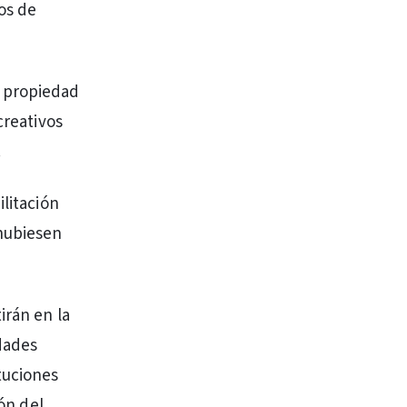
os de
s propiedad
creativos
.
ilitación
 hubiesen
irán en la
dades
tuciones
ión del