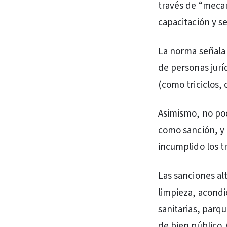
través de “mecan
capacitación y se
La norma señala
de personas juríd
(como triciclos, 
Asimismo, no pod
como sanción, y 
incumplido los t
Las sanciones al
limpieza, acondi
sanitarias, parq
de bien público. 