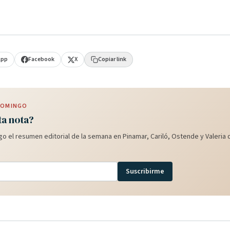
App
Facebook
X
Copiar link
 DOMINGO
ta nota?
o el resumen editorial de la semana en Pinamar, Cariló, Ostende y Valeria d
Suscribirme