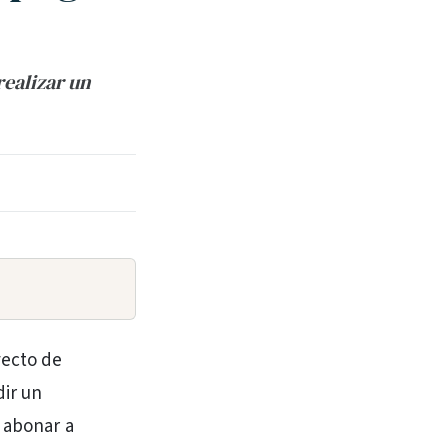
realizar un
yecto de
dir un
 abonar a