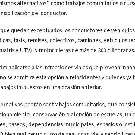
ismos alternativos” como trabajos comunitarios o curs
nsibilización del conductor.
 que quedan exceptuados los conductores de vehículo
icas, taxis, remises, colectivos, camiones, vehículos re
cuatris y UTV), y motocicletas de más de 300 cilindradas
rá aplicarse a las infracciones viales que prevean inhab
no se admitirá́ esta opción a reincidentes y quienes ya
rabajos impuestos en una ocasión anterior.
ternativas podrán ser trabajos comunitarios, que consist
cionamiento, conservación o atención de escuelas, uni
ues, paseos, dependencias municipales, espacios o insti
O bien realizar un curso de seguridad vial y sensibilizac