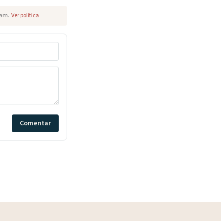
pam.
Ver política
Comentar