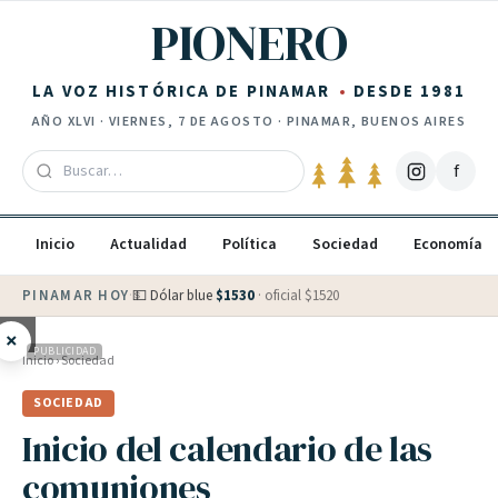
Saltar al contenido
PIONERO
LA VOZ HISTÓRICA DE PINAMAR
DESDE 1981
AÑO
XLVI
·
VIERNES, 7 DE AGOSTO
· PINAMAR, BUENOS AIRES
f
Inicio
Actualidad
Política
Sociedad
Economía
PINAMAR HOY
·
💵 Dólar blue
$
1530
· oficial $
1520
×
PUBLICIDAD
Inicio
›
Sociedad
SOCIEDAD
Inicio del calendario de las
comuniones