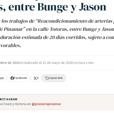
s, entre Bunge y Jason
los trabajos de “Reacondicionamiento de arterias
de Pinamar” en la calle Totoras, entre Bunge y Jason
duración estimada de 20 días corridos, sujeto a co
avorables.
mbre de 2024
·
Actualizado el
31 de mayo de 2026
·
Lectura 1 min
App
Facebook
X
Copiar link
 INSTAGRAM
o Feed y Historia en
@pioneropinamar