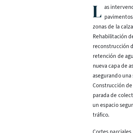
L
as interven
pavimentos 
zonas de la calz
Rehabilitación d
reconstrucción d
retención de agua
nueva capa de as
asegurando una s
Construcción de 
parada de colect
un espacio seguro
tráfico.
Cortes parciales