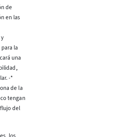
ón de
n en las
 y
para la
icará una
bilidad,
ar. -*
ona de la
ico tengan
flujo del
es, los