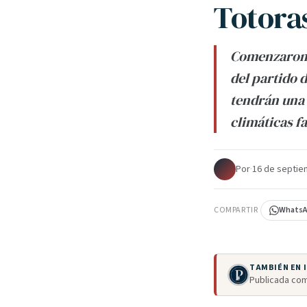
Totora
Comenzaron 
del partido 
tendrán una 
climáticas f
Por
·
16 de septie
COMPARTIR
Whats
TAMBIÉN EN
Publicada com