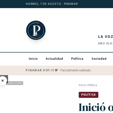
Saltar al contenido
VIERNES, 7 DE AGOSTO
· PINAMAR
LA VO
AÑO
XLVI
Inicio
Actualidad
Política
Sociedad
PINAMAR HOY
·
💵 Dólar blue
$
1525
· oficial $
1520
×
PUBLICIDAD
Inicio
›
Política
POLÍTICA
Inició