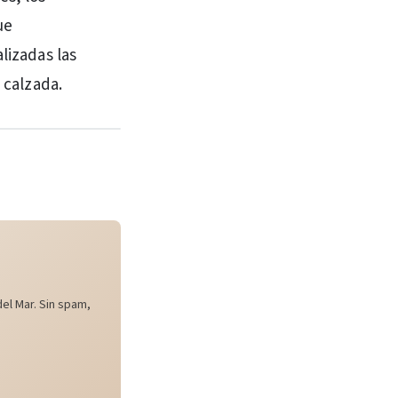
ue
lizadas las
 calzada.
el Mar. Sin spam,