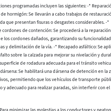
ciones programadas incluyen las siguientes: -* Reparaci
de hormigón: Se llevarán a cabo trabajos de restauració
ada que presentan fisuras o desgastes considerables. -*
e cordones de contención: Se procederá a la reparación
e los cordones dañados, garantizando su funcionalidad 
s y delimitación de la vía. -* Recapado asfáltico: Se apl
falto sobre la calzada para mejorar su nivelación y dura
uperficie de rodadura adecuada para el tránsito vehicul
dársena: Se habilitará una dársena de detención en la z
ivos, permitiendo que los vehículos de transporte públ
 y adecuado para realizar paradas, sin interferir con el 
 Para minimizar las molestias a los conductores y peaton