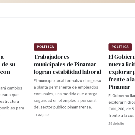
POLÍTICA
POLÍTICA
ra
Trabajadores
El Gobier
 de su
municipales de Pinamar
nueva lici
 con
logran estabilidad laboral
explorar 
frente a l
El municipio local formalizó el ingreso
Pinamar
a planta permanente de empleados
tará cambios
comunales, una medida que otorga
lneario que
El Gobierno lla
seguridad en el empleo a personal
aestructura
explorar hidro
del sector público pinamarense.
ponibles para
CAN_200, de 5
.
31 de julio
frente a la cos
29 de julio