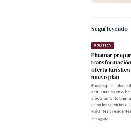
Seguí leyendo
POLÍTICA
Pinamar prepa
transformación
oferta turística
nuevo plan
El municipio implemen
estructurales en el ba
afectarán tanto la infr
como los servicios dis
visitantes y residentes
2 de agosto