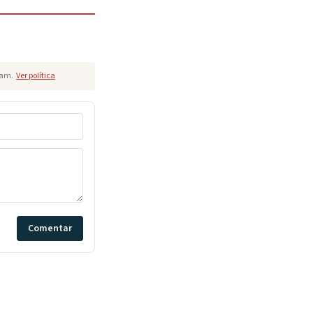
pam.
Ver política
Comentar