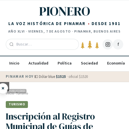
Saltar al contenido
PIONERO
LA VOZ HISTÓRICA DE PINAMAR
DESDE 1981
AÑO
XLVI
·
VIERNES, 7 DE AGOSTO
· PINAMAR, BUENOS AIRES
f
Inicio
Actualidad
Política
Sociedad
Economía
PINAMAR HOY
·
💵 Dólar blue
$
1525
· oficial $
1520
×
PUBLICIDAD
Inicio
›
Turismo
TURISMO
Inscripción al Registro
Municipal de Guías de