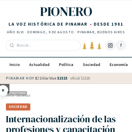
Saltar al contenido
PIONERO
LA VOZ HISTÓRICA DE PINAMAR
DESDE 1981
AÑO
XLVI
·
DOMINGO, 9 DE AGOSTO
· PINAMAR, BUENOS AIRES
f
Inicio
Actualidad
Política
Sociedad
Economía
PINAMAR HOY
·
💵 Dólar blue
$
1525
· oficial $
1520
×
PUBLICIDAD
Inicio
›
Sociedad
SOCIEDAD
Internacionalización de las
profesiones y capacitación