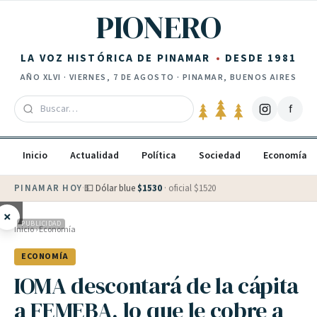
Saltar al contenido
PIONERO
LA VOZ HISTÓRICA DE PINAMAR
DESDE 1981
AÑO
XLVI
·
VIERNES, 7 DE AGOSTO
· PINAMAR, BUENOS AIRES
f
Inicio
Actualidad
Política
Sociedad
Economía
PINAMAR HOY
·
💵 Dólar blue
$
1530
· oficial $
1520
×
PUBLICIDAD
Inicio
›
Economía
ECONOMÍA
IOMA descontará de la cápita
a FEMEBA, lo que le cobre a