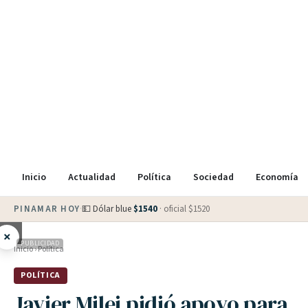
Inicio
Actualidad
Política
Sociedad
Economía
PINAMAR HOY
·
💵 Dólar blue
$
1540
· oficial $
1520
×
PUBLICIDAD
Inicio
›
Política
POLÍTICA
Javier Milei pidió apoyo para