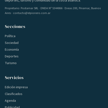
deportes, turismo y comunidad de la costa atlántica.
Propietario: Postamar SRL · DNDA Nº 5344866 · Eneas 200, Pinamar, Buenos
Aires · contacto@elpionero.com.ar
Secciones
Política
Sociedad
Economía
Deportes
Turismo
Servicios
Edición impresa
Clasificados
Agenda
Publicidad