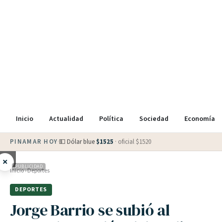
Inicio
Actualidad
Política
Sociedad
Economía
PINAMAR HOY
·
💵 Dólar blue
$
1525
· oficial $
1520
×
PUBLICIDAD
Inicio
›
Deportes
DEPORTES
Jorge Barrio se subió al