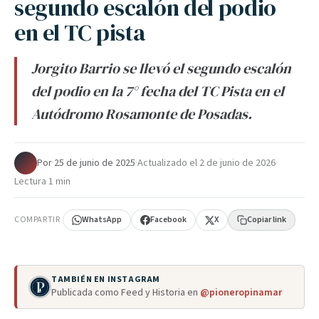
segundo escalón del podio
en el TC pista
Jorgito Barrio se llevó el segundo escalón
del podio en la 7° fecha del TC Pista en el
Autódromo Rosamonte de Posadas.
Por
·
25 de junio de 2025
·
Actualizado el
2 de junio de 2026
·
Lectura 1 min
COMPARTIR
WhatsApp
Facebook
X
Copiar link
TAMBIÉN EN INSTAGRAM
Publicada como Feed y Historia en
@pioneropinamar