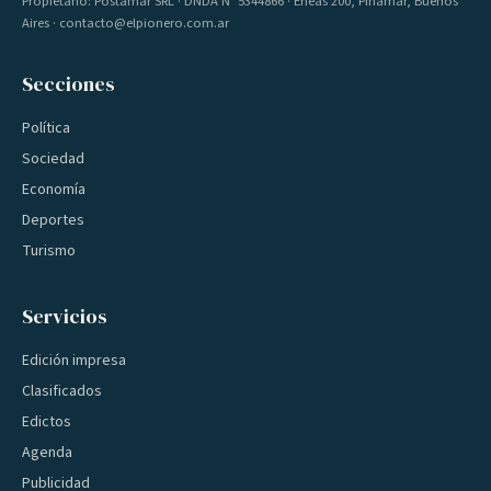
Propietario: Postamar SRL · DNDA Nº 5344866 · Eneas 200, Pinamar, Buenos
Aires · contacto@elpionero.com.ar
Secciones
Política
Sociedad
Economía
Deportes
Turismo
Servicios
Edición impresa
Clasificados
Edictos
Agenda
Publicidad