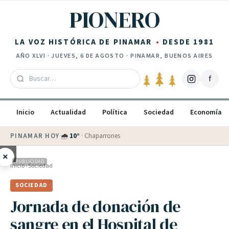
Saltar al contenido
PIONERO
LA VOZ HISTÓRICA DE PINAMAR
DESDE 1981
AÑO
XLVI
·
JUEVES, 6 DE AGOSTO
· PINAMAR, BUENOS AIRES
f
Inicio
Actualidad
Política
Sociedad
Economía
PINAMAR HOY
·
🌧
10
°
·
Chaparrones
×
PUBLICIDAD
Inicio
›
Sociedad
SOCIEDAD
Jornada de donación de
sangre en el Hospital de