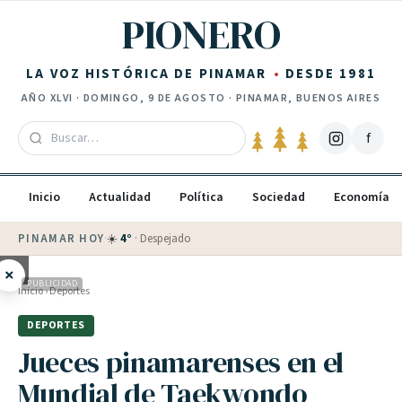
Saltar al contenido
PIONERO
LA VOZ HISTÓRICA DE PINAMAR
DESDE 1981
AÑO
XLVI
·
DOMINGO, 9 DE AGOSTO
· PINAMAR, BUENOS AIRES
f
Inicio
Actualidad
Política
Sociedad
Economía
PINAMAR HOY
·
💵 Dólar blue
$
1525
· oficial $
1520
×
PUBLICIDAD
Inicio
›
Deportes
DEPORTES
Jueces pinamarenses en el
Mundial de Taekwondo