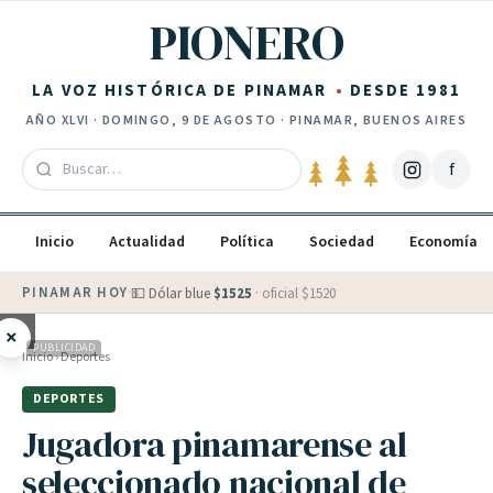
Saltar al contenido
PIONERO
LA VOZ HISTÓRICA DE PINAMAR
DESDE 1981
AÑO
XLVI
·
DOMINGO, 9 DE AGOSTO
· PINAMAR, BUENOS AIRES
f
Inicio
Actualidad
Política
Sociedad
Economía
PINAMAR HOY
·
💵 Dólar blue
$
1525
· oficial $
1520
×
PUBLICIDAD
Inicio
›
Deportes
DEPORTES
Jugadora pinamarense al
seleccionado nacional de