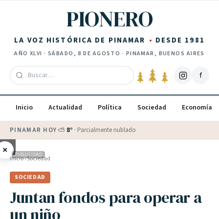
Saltar al contenido
PIONERO
LA VOZ HISTÓRICA DE PINAMAR
DESDE 1981
AÑO
XLVI
·
SÁBADO, 8 DE AGOSTO
· PINAMAR, BUENOS AIRES
f
Inicio
Actualidad
Política
Sociedad
Economía
PINAMAR HOY
·
⛅
8
°
·
Parcialmente nublado
×
PUBLICIDAD
Inicio
›
Sociedad
SOCIEDAD
Juntan fondos para operar a
un niño