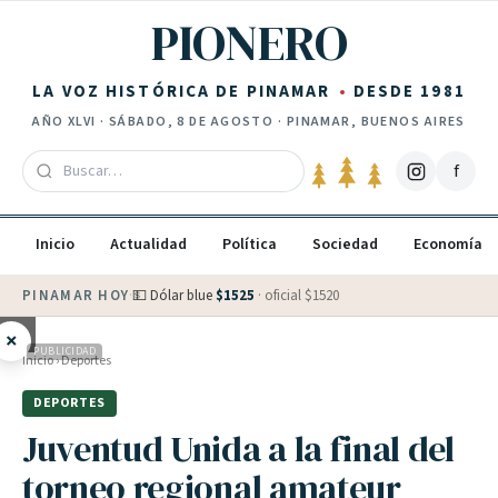
Saltar al contenido
PIONERO
LA VOZ HISTÓRICA DE PINAMAR
DESDE 1981
AÑO
XLVI
·
SÁBADO, 8 DE AGOSTO
· PINAMAR, BUENOS AIRES
f
Inicio
Actualidad
Política
Sociedad
Economía
PINAMAR HOY
·
💵 Dólar blue
$
1525
· oficial $
1520
×
PUBLICIDAD
Inicio
›
Deportes
DEPORTES
Juventud Unida a la final del
torneo regional amateur