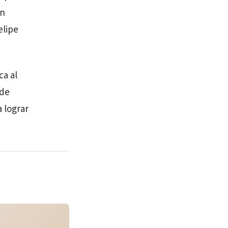
ín
elipe
ca al
 de
 lograr