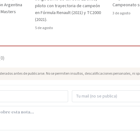
ón Argentina
Campeonato su
piloto con trayectoria de campeón
d Masters
en Fórmula Renault (2021) y TC2000
3 de agosto
(2021).
5 de agosto
(
0
)
erados antes de publicarse. No se permiten insultos, descalificaciones personales, ni s