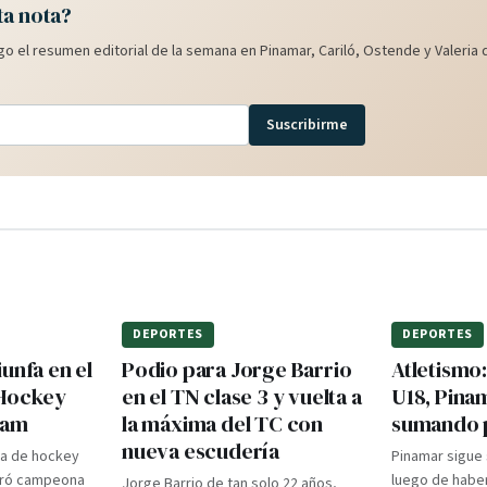
ta nota?
o el resumen editorial de la semana en Pinamar, Cariló, Ostende y Valeria d
Suscribirme
DEPORTES
DEPORTES
unfa en el
Podio para Jorge Barrio
Atletismo
 Hockey
en el TN clase 3 y vuelta a
U18, Pina
dam
la máxima del TC con
sumando 
nueva escudería
ra de hockey
Pinamar sigue
gró campeona
luego de haber
Jorge Barrio de tan solo 22 años,