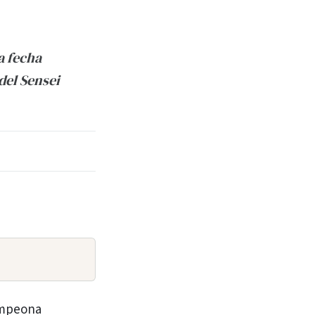
a fecha
del Sensei
ampeona