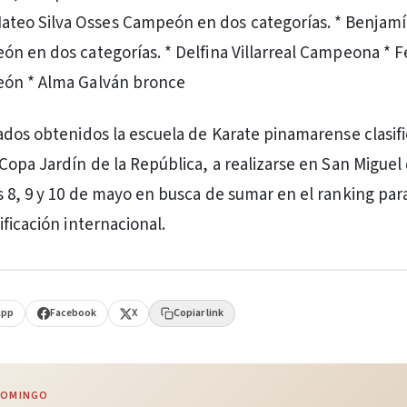
Mateo Silva Osses Campeón en dos categorías. * Benjam
n en dos categorías. * Delfina Villarreal Campeona * F
ón * Alma Galván bronce
ados obtenidos la escuela de Karate pinamarense clasifi
Copa Jardín de la República, a realizarse en San Miguel
 8, 9 y 10 de mayo en busca de sumar en el ranking para
ficación internacional.
App
Facebook
X
Copiar link
 DOMINGO