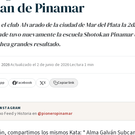
an de Pinamar
 el club Alvarado de la ciudad de Mar del Plata la 2d
nde tuvo nuevamente la escuela Shotokan Pinamar 
chea grandes resultado.
 2026
·
Actualizado el
2 de junio de 2026
·
Lectura 1 min
App
Facebook
X
Copiar link
 INSTAGRAM
o Feed y Historia en
@pioneropinamar
ón, compartimos los mismos Kata: * Alma Galván Subc