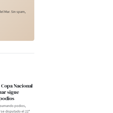
el Mar. Sin spam,
: Copa Nacional
mar sigue
podios
 sumando podios,
se disputado el 22°