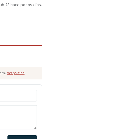
b 23 hace pocos días.
pam.
Ver política