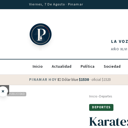
Saltar al contenido
Viernes, 7 De Agosto
· Pinamar
LA VO
AÑO
XLVI
Inicio
Actualidad
Política
Sociedad
PINAMAR HOY
·
💵 Dólar blue
$
1530
· oficial $
1520
×
PUBLICIDAD
Inicio
›
Deportes
DEPORTES
Karate