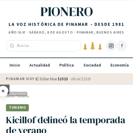
Saltar al contenido
PIONERO
LA VOZ HISTÓRICA DE PINAMAR
DESDE 1981
AÑO
XLVI
·
SÁBADO, 8 DE AGOSTO
· PINAMAR, BUENOS AIRES
f
Inicio
Actualidad
Política
Sociedad
Economía
PINAMAR HOY
·
💵 Dólar blue
$
1525
· oficial $
1520
×
PUBLICIDAD
Inicio
›
Turismo
TURISMO
Kicillof delineó la temporada
de verano