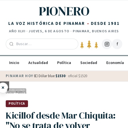
Saltar al contenido
PIONERO
LA VOZ HISTÓRICA DE PINAMAR
DESDE 1981
AÑO
XLVI
·
JUEVES, 6 DE AGOSTO
· PINAMAR, BUENOS AIRES
f
Inicio
Actualidad
Política
Sociedad
Economía
PINAMAR HOY
·
💵 Dólar blue
$
1530
· oficial $
1520
×
PUBLICIDAD
Inicio
›
Política
POLÍTICA
Kicillof desde Mar Chiquita:
"No se trata de volver