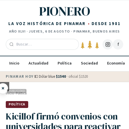
Saltar al contenido
PIONERO
LA VOZ HISTÓRICA DE PINAMAR
DESDE 1981
AÑO
XLVI
·
JUEVES, 6 DE AGOSTO
· PINAMAR, BUENOS AIRES
f
Inicio
Actualidad
Política
Sociedad
Economía
PINAMAR HOY
·
💵 Dólar blue
$
1540
· oficial $
1520
×
PUBLICIDAD
Inicio
›
Política
POLÍTICA
Kicillof firmó convenios con
universidades para reactivar