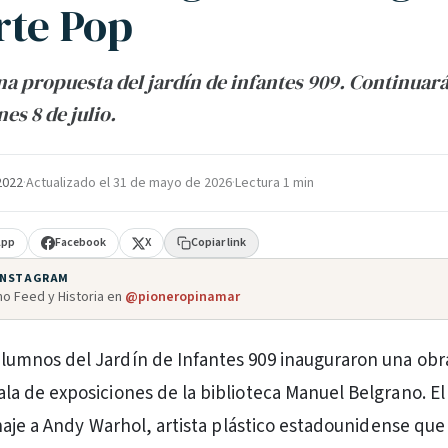
rte Pop
una propuesta del jardín de infantes 909. Continuar
nes 8 de julio.
 2022
·
Actualizado el
31 de mayo de 2026
·
Lectura 1 min
App
Facebook
X
Copiar link
 INSTAGRAM
o Feed y Historia en
@pioneropinamar
alumnos del Jardín de Infantes 909 inauguraron una obr
ala de exposiciones de la biblioteca Manuel Belgrano. El
aje a Andy Warhol, artista plástico estadounidense que