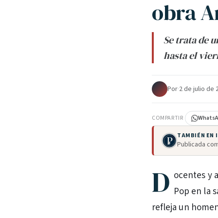
obra A
Se trata de 
hasta el vier
Por
·
2 de julio de
COMPARTIR
Whats
TAMBIÉN EN
Publicada com
D
ocentes y 
Pop en la s
refleja un homen