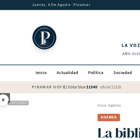
Saltar al contenido
Jueves, 6 De Agosto
· Pinamar
LA VO
AÑO
XLV
Inicio
Actualidad
Política
Sociedad
PINAMAR HOY
·
💵 Dólar blue
$
1540
· oficial $
1520
×
PUBLICIDAD
Inicio
›
Agenda
AGENDA
La bib