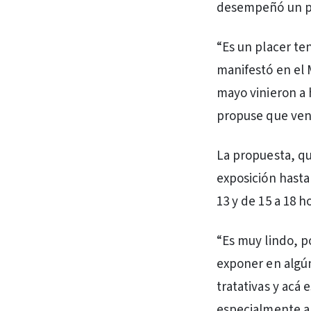
desempeñó un pap
“Es un placer te
manifestó en el M
mayo vinieron a 
propuse que veng
La propuesta, qu
exposición hasta 
13 y de 15 a 18 h
“Es muy lindo, p
exponer en algú
tratativas y acá 
especialmente a l