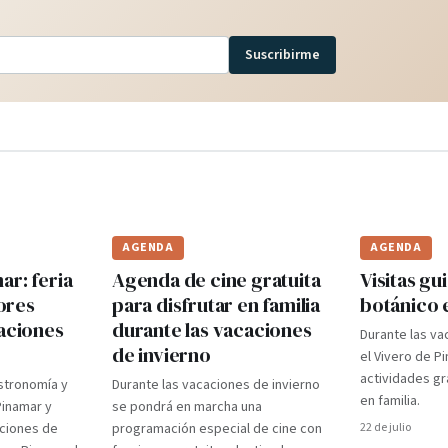
Suscribirme
AGENDA
AGENDA
r: feria
Agenda de cine gratuita
Visitas gui
ores
para disfrutar en familia
botánico 
caciones
durante las vacaciones
Durante las va
de invierno
el Vivero de P
actividades gr
stronomía y
Durante las vacaciones de invierno
en familia.
Pinamar y
se pondrá en marcha una
aciones de
programación especial de cine con
22 de julio