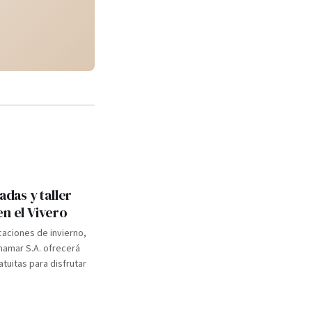
adas y taller
en el Vivero
caciones de invierno,
inamar S.A. ofrecerá
atuitas para disfrutar