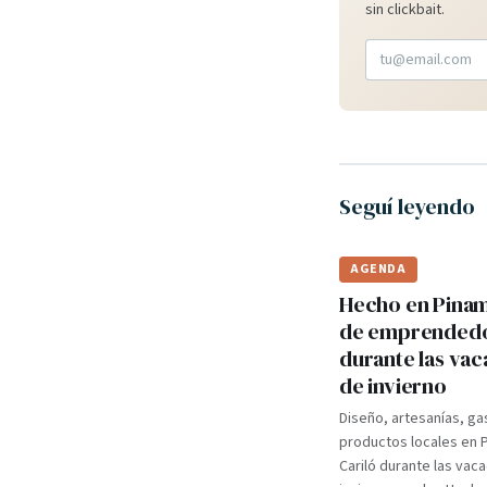
sin clickbait.
Seguí leyendo
AGENDA
Hecho en Pinama
de emprended
durante las va
de invierno
Diseño, artesanías, ga
productos locales en 
Cariló durante las vac