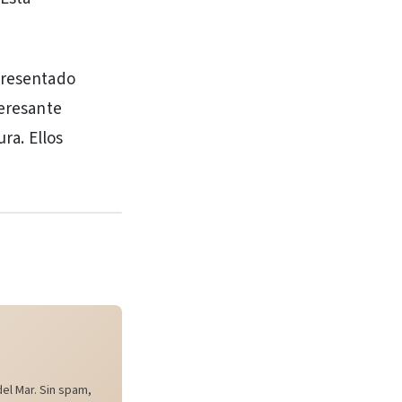
epresentado
teresante
ra. Ellos
el Mar. Sin spam,