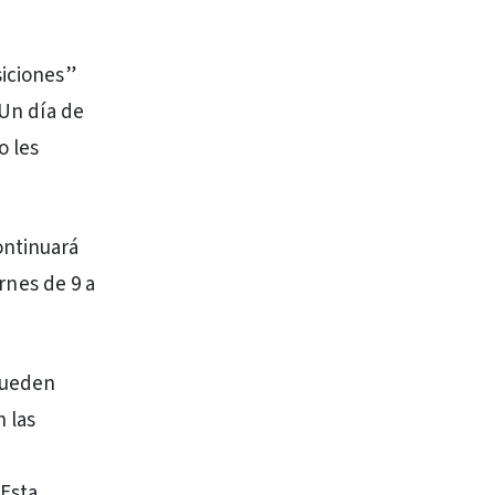
siciones”
“Un día de
o les
ontinuará
ernes de 9 a
 pueden
 las
 Esta