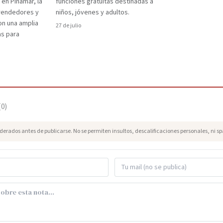
 en Pinamar, la
funciones gratuitas destinadas a
prendedores y
niños, jóvenes y adultos.
on una amplia
27 de julio
as para
(
0
)
erados antes de publicarse. No se permiten insultos, descalificaciones personales, ni s