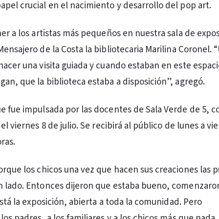
el crucial en el nacimiento y desarrollo del pop art.
ner a los artistas más pequeños en nuestra sala de expo
ensajero de la Costa la bibliotecaria Marilina Coronel. 
hacer una visita guiada y cuando estaban en este espaci
an, que la biblioteca estaba a disposición”, agregó.
e fue impulsada por las docentes de Sala Verde de 5, c
el viernes 8 de julio. Se recibirá al público de lunes a vi
oras.
orque los chicos una vez que hacen sus creaciones las
n lado. Entonces dijeron que estaba bueno, comenzaron
está la exposición, abierta a toda la comunidad. Pero
os padres, a los familiares y a los chicos más que nada.