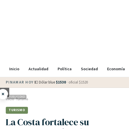
Inicio
Actualidad
Política
Sociedad
Economía
PINAMAR HOY
·
💵 Dólar blue
$
1530
· oficial $
1520
×
PUBLICIDAD
Inicio
›
Turismo
TURISMO
La Costa fortalece su