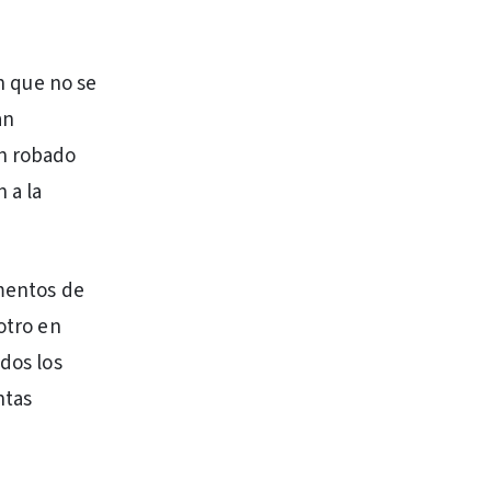
an que no se
an
an robado
 a la
imentos de
otro en
odos los
ntas