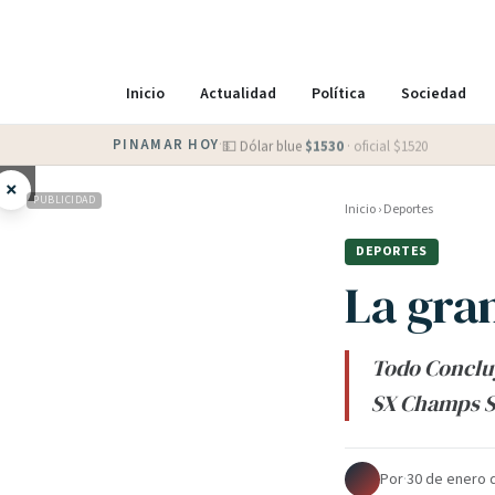
Inicio
Actualidad
Política
Sociedad
PINAMAR HOY
·
💵 Dólar blue
$
1530
· oficial $
1520
×
PUBLICIDAD
Inicio
›
Deportes
DEPORTES
La gran
Todo Concluy
SX Champs Se
Por
·
30 de enero 