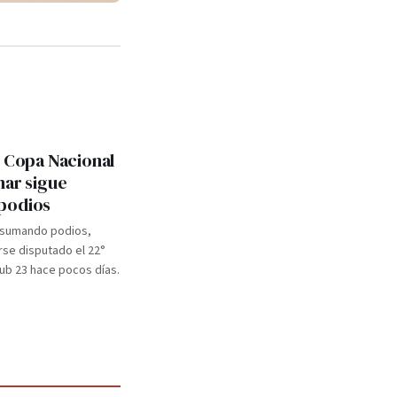
: Copa Nacional
mar sigue
podios
 sumando podios,
se disputado el 22°
b 23 hace pocos días.