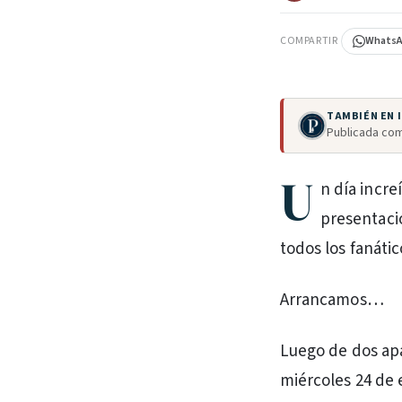
COMPARTIR
Whats
TAMBIÉN EN
Publicada com
U
n día incre
presentació
todos los fanátic
Arrancamos…
Luego de dos apa
miércoles 24 de 