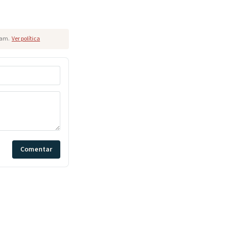
pam.
Ver política
Comentar