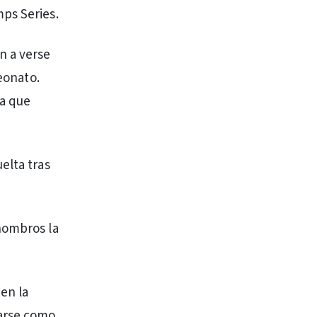
ps Series.
n a verse
peonato.
ka que
elta tras
hombros la
 en la
narse como