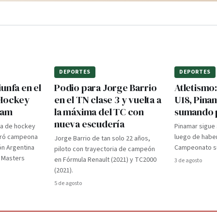
DEPORTES
DEPORTES
unfa en el
Podio para Jorge Barrio
Atletismo
 Hockey
en el TN clase 3 y vuelta a
U18, Pina
dam
la máxima del TC con
sumando 
nueva escudería
ra de hockey
Pinamar sigue
gró campeona
luego de haber
Jorge Barrio de tan solo 22 años,
ón Argentina
Campeonato su
piloto con trayectoria de campeón
d Masters
en Fórmula Renault (2021) y TC2000
3 de agosto
(2021).
5 de agosto