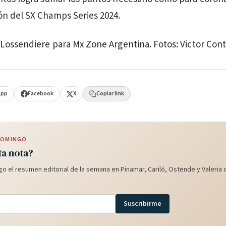
n del SX Champs Series 2024.
Lossendiere para Mx Zone Argentina. Fotos: Victor Cont
App
Facebook
X
Copiar link
 DOMINGO
ta nota?
o el resumen editorial de la semana en Pinamar, Cariló, Ostende y Valeria d
Suscribirme