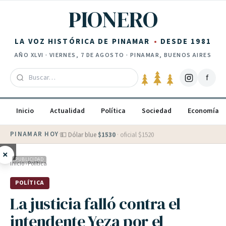
Saltar al contenido
PIONERO
LA VOZ HISTÓRICA DE PINAMAR
DESDE 1981
AÑO
XLVI
·
VIERNES, 7 DE AGOSTO
· PINAMAR, BUENOS AIRES
f
Inicio
Actualidad
Política
Sociedad
Economía
PINAMAR HOY
·
💵 Dólar blue
$
1530
· oficial $
1520
×
PUBLICIDAD
Inicio
›
Política
POLÍTICA
La justicia falló contra el
intendente Yeza por el