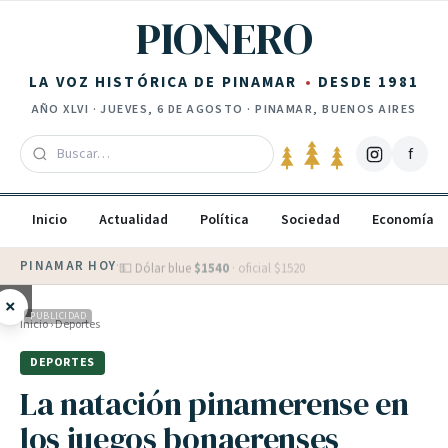
Saltar al contenido
PIONERO
LA VOZ HISTÓRICA DE PINAMAR
DESDE 1981
AÑO
XLVI
·
JUEVES, 6 DE AGOSTO
· PINAMAR, BUENOS AIRES
f
Inicio
Actualidad
Política
Sociedad
Economía
PINAMAR HOY
·
💵 Dólar blue
$
1540
· oficial $
1520
×
PUBLICIDAD
Inicio
›
Deportes
DEPORTES
La natación pinamerense en
los juegos bonaerenses