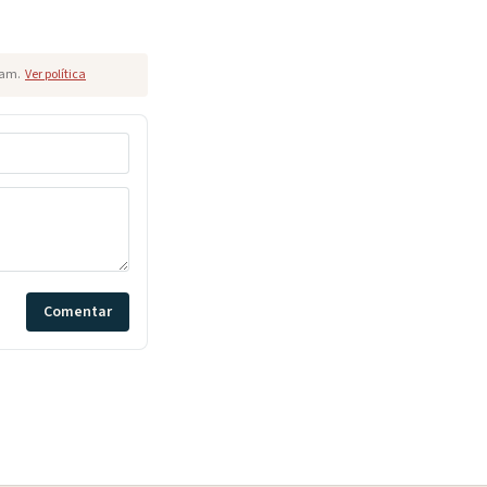
pam.
Ver política
Comentar