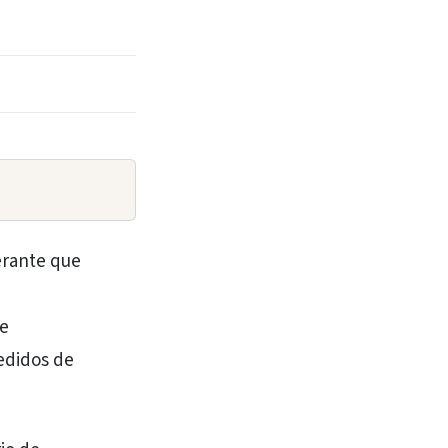
erante que
de
edidos de