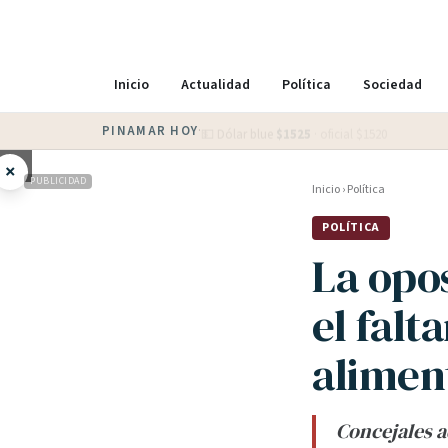
Inicio
Actualidad
Política
Sociedad
PINAMAR HOY
·
💵 Dólar blue
$
1525
· oficial $
1520
×
PUBLICIDAD
Inicio
›
Política
POLÍTICA
La opo
el falt
alimen
Concejales a