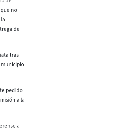
io de
s que no
 la
ntrega de
ata tras
l municipio
ste pedido
misión a la
aerense a