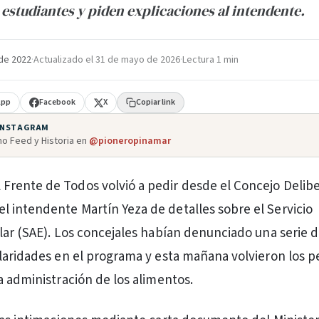
 estudiantes y piden explicaciones al intendente.
de 2022
·
Actualizado el
31 de mayo de 2026
·
Lectura 1 min
App
Facebook
X
Copiar link
 INSTAGRAM
o Feed y Historia en
@pioneropinamar
l Frente de Todos volvió a pedir desde el Concejo Delib
el intendente Martín Yeza de detalles sobre el Servicio
lar (SAE). Los concejales habían denunciado una serie 
laridades en el programa y esta mañana volvieron los p
a administración de los alimentos.