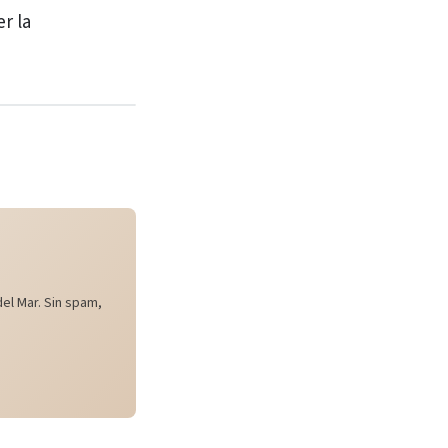
r la
el Mar. Sin spam,