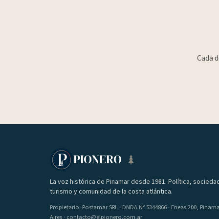
Cada d
PIONERO
La voz histórica de Pinamar desde 1981. Política, socieda
turismo y comunidad de la costa atlántica.
Propietario: Postamar SRL · DNDA Nº 5344866 · Eneas 200, Pinam
Aires · contacto@elpionero.com.ar