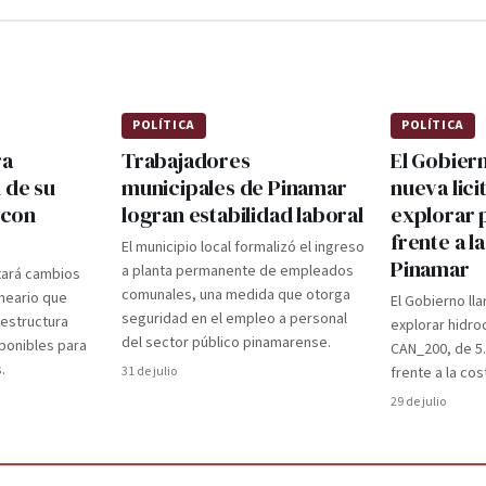
POLÍTICA
POLÍTICA
ra
Trabajadores
El Gobier
 de su
municipales de Pinamar
nueva lici
 con
logran estabilidad laboral
explorar 
frente a l
El municipio local formalizó el ingreso
Pinamar
a planta permanente de empleados
tará cambios
comunales, una medida que otorga
lneario que
El Gobierno lla
seguridad en el empleo a personal
aestructura
explorar hidro
del sector público pinamarense.
ponibles para
CAN_200, de 5
.
31 de julio
frente a la cos
29 de julio