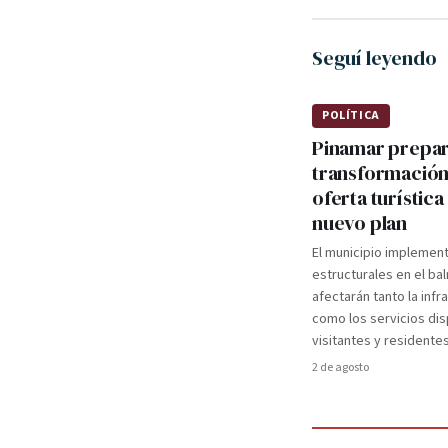
Seguí leyendo
POLÍTICA
Pinamar prepa
transformación
oferta turística
nuevo plan
El municipio implemen
estructurales en el ba
afectarán tanto la infr
como los servicios dis
visitantes y residentes
2 de agosto