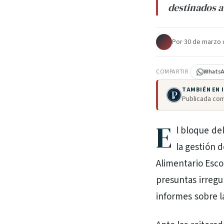
destinados a
Por
·
30 de marzo 
COMPARTIR
Whats
TAMBIÉN EN
Publicada com
E
l bloque de
la gestión d
Alimentario Esco
presuntas irregu
informes sobre l