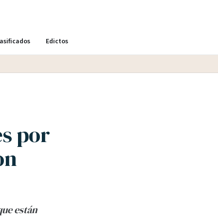
asificados
Edictos
es por
on
que están