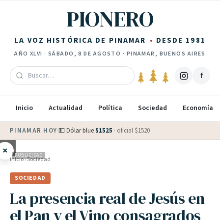
Saltar al contenido
PIONERO
LA VOZ HISTÓRICA DE PINAMAR
DESDE 1981
AÑO
XLVI
·
SÁBADO, 8 DE AGOSTO
· PINAMAR, BUENOS AIRES
f
Inicio
Actualidad
Política
Sociedad
Economía
PINAMAR HOY
·
💵 Dólar blue
$
1525
· oficial $
1520
×
PUBLICIDAD
Inicio
›
Sociedad
SOCIEDAD
La presencia real de Jesús en
el Pan y el Vino consagrados