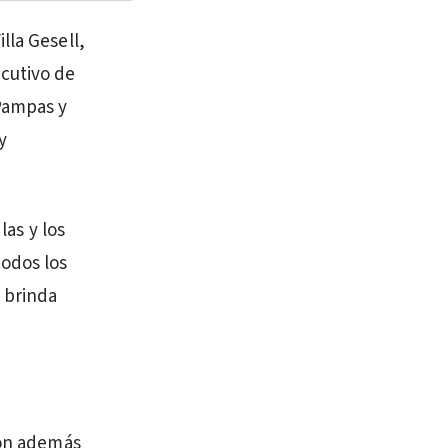
lla Gesell,
ecutivo de
 Pampas y
y
las y los
todos los
 brinda
ron además