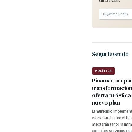
sin clickbait.
Seguí leyendo
POLÍTICA
Pinamar prepa
transformación
oferta turística
nuevo plan
El municipio implemen
estructurales en el ba
afectarán tanto la infr
como los servicios dis