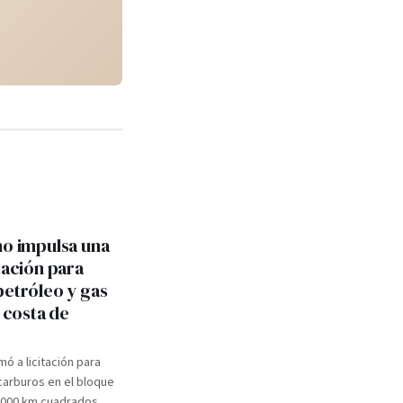
no impulsa una
tación para
petróleo y gas
a costa de
mó a licitación para
carburos en el bloque
.000 km cuadrados