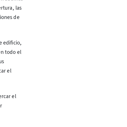
rtura, las
ciones de
 edificio,
en todo el
us
car el
ercar el
r