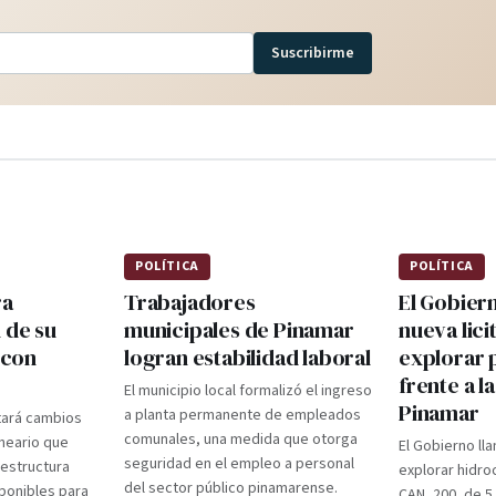
Suscribirme
POLÍTICA
POLÍTICA
ra
Trabajadores
El Gobier
 de su
municipales de Pinamar
nueva lici
 con
logran estabilidad laboral
explorar 
frente a l
El municipio local formalizó el ingreso
Pinamar
a planta permanente de empleados
tará cambios
comunales, una medida que otorga
lneario que
El Gobierno lla
seguridad en el empleo a personal
aestructura
explorar hidro
del sector público pinamarense.
ponibles para
CAN_200, de 5