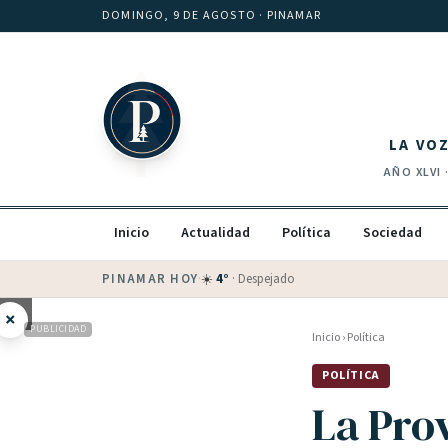
Saltar al contenido
DOMINGO, 9 DE AGOSTO
· PINAMAR
LA VO
AÑO
XLVI
Inicio
Actualidad
Política
Sociedad
PINAMAR HOY
·
💵 Dólar blue
$
1525
· oficial $
1520
×
PUBLICIDAD
Inicio
›
Política
POLÍTICA
La Prov