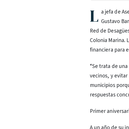
L
a jefa de As
Gustavo Bar
Red de Desagües 
Colonia Marina. L
financiera para 
“Se trata de una 
vecinos, y evita
municipios porqu
respuestas concr
Primer aniversari
A un año de su i