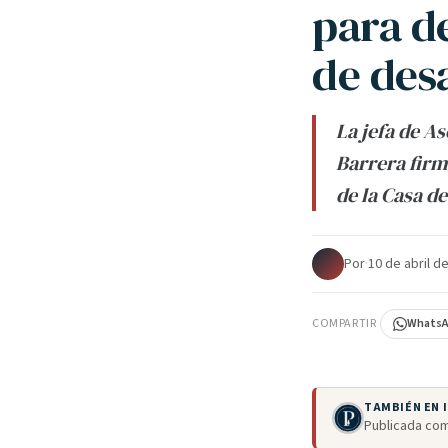
para d
de des
La jefa de A
Barrera firm
de la Casa de
Por
·
10 de abril d
COMPARTIR
Whats
TAMBIÉN EN
Publicada com