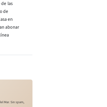
 de las
ro de
Casa en
dan abonar
línea
el Mar. Sin spam,