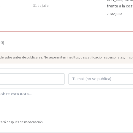
.
31 de julio
frente a la cos
29 de julio
(
0
)
erados antes de publicarse. No se permiten insultos, descalificaciones personales, ni s
icará después de moderación.