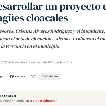
esarrollar un proyecto 
agües cloacales
sesores, Cristina Alvarez Rodríguez y el intendente
aron el acta de ejecución. Además, evaluaron el f
 la Provincia en el municipio.
e 2025
·
Actualizado el
2 de junio de 2026
·
Lectura 2 min
App
Facebook
X
Copiar link
 INSTAGRAM
o Feed y Historia en
@pioneropinamar