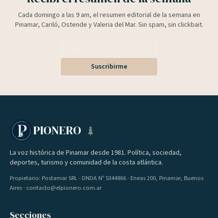
Cada domingo a las 9 am, el resumen editorial de la semana en
Pinamar, Cariló, Ostende y Valeria del Mar. Sin spam, sin clickbait.
Suscribirme
PIONERO
La voz histórica de Pinamar desde 1981. Política, sociedad,
deportes, turismo y comunidad de la costa atlántica.
Propietario: Postamar SRL · DNDA Nº 5344866 · Eneas 200, Pinamar, Buenos
Aires · contacto@elpionero.com.ar
Secciones