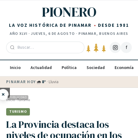
Saltar al contenido
PIONERO
LA VOZ HISTÓRICA DE PINAMAR
DESDE 1981
AÑO
XLVI
·
JUEVES, 6 DE AGOSTO
· PINAMAR, BUENOS AIRES
f
Inicio
Actualidad
Política
Sociedad
Economía
PINAMAR HOY
·
🌧
8
°
·
Lluvia
×
PUBLICIDAD
Inicio
›
Turismo
TURISMO
La Provincia destaca los
niveles de ocupación en los