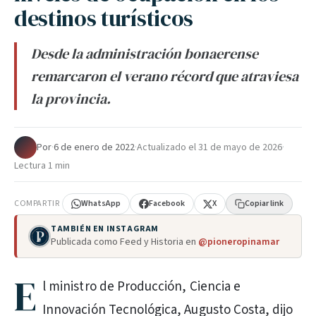
destinos turísticos
Desde la administración bonaerense
remarcaron el verano récord que atraviesa
la provincia.
Por
·
6 de enero de 2022
·
Actualizado el
31 de mayo de 2026
·
Lectura 1 min
COMPARTIR
WhatsApp
Facebook
X
Copiar link
TAMBIÉN EN INSTAGRAM
Publicada como Feed y Historia en
@pioneropinamar
E
l ministro de Producción, Ciencia e
Innovación Tecnológica, Augusto Costa, dijo