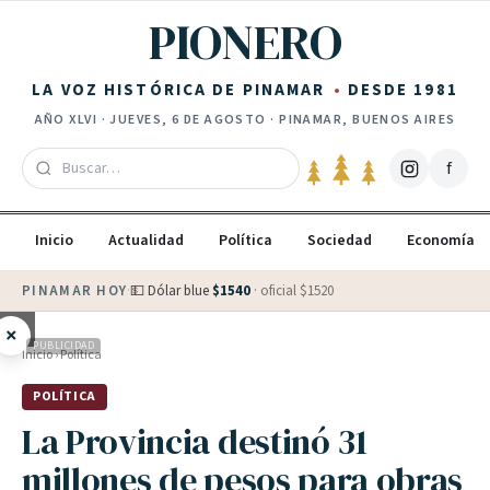
Saltar al contenido
PIONERO
LA VOZ HISTÓRICA DE PINAMAR
DESDE 1981
AÑO
XLVI
·
JUEVES, 6 DE AGOSTO
· PINAMAR, BUENOS AIRES
f
Inicio
Actualidad
Política
Sociedad
Economía
PINAMAR HOY
·
💵 Dólar blue
$
1540
· oficial $
1520
×
PUBLICIDAD
Inicio
›
Política
POLÍTICA
La Provincia destinó 31
millones de pesos para obras