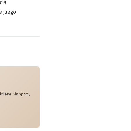
cia
e juego
el Mar. Sin spam,