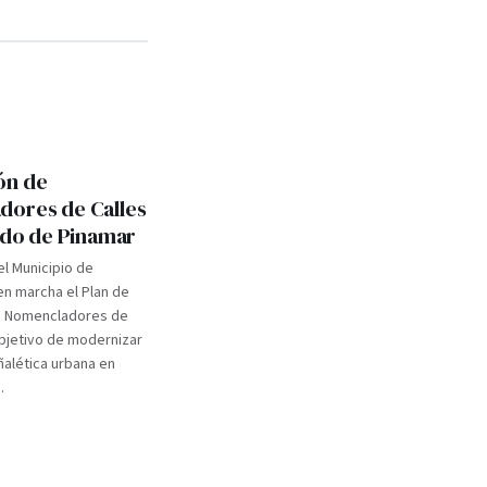
ón de
ores de Calles
tido de Pinamar
el Municipio de
n marcha el Plan de
e Nomencladores de
objetivo de modernizar
eñalética urbana en
.