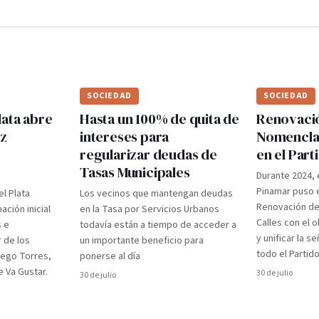
SOCIEDAD
SOCIEDAD
lata abre
Hasta un 100% de quita de
Renovaci
ez
intereses para
Nomenclad
regularizar deudas de
en el Par
Tasas Municipales
Durante 2024, 
Pinamar puso e
el Plata
Los vecinos que mantengan deudas
Renovación d
ción inicial
en la Tasa por Servicios Urbanos
Calles con el 
s e
todavía están a tiempo de acceder a
y unificar la s
r de los
un importante beneficio para
todo el Partido
iego Torres,
ponerse al día
 Va Gustar.
30 de julio
30 de julio