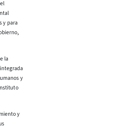
el
ntal
s y para
obierno,
e la
 integrada
 Humanos y
nstituto
miento y
us