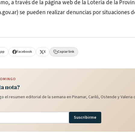
smo, a través de la página web de la Lotería de la Provin
.gov.ar) se pueden realizar denuncias por situaciones d
App
Facebook
X
Copiar link
 DOMINGO
ta nota?
o el resumen editorial de la semana en Pinamar, Cariló, Ostende y Valeria d
Suscribirme