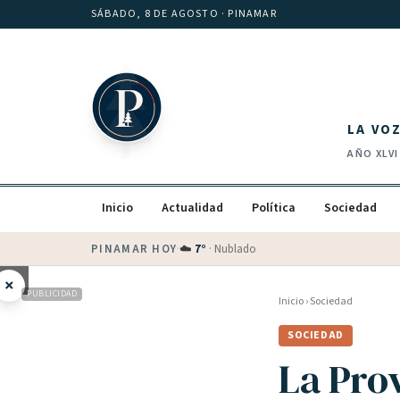
Saltar al contenido
SÁBADO, 8 DE AGOSTO
· PINAMAR
LA VO
AÑO
XLVI
Inicio
Actualidad
Política
Sociedad
PINAMAR HOY
·
💵 Dólar blue
$
1525
· oficial $
1520
×
PUBLICIDAD
Inicio
›
Sociedad
SOCIEDAD
La Pro