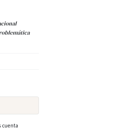
acional
problemática
s cuenta