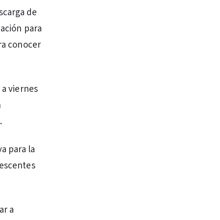
escarga de
mación para
ara conocer
 a viernes
n
.
a para la
lescentes
ar a