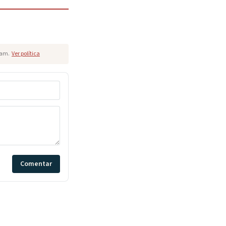
pam.
Ver política
Comentar