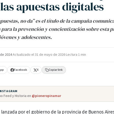
las apuestas digitales
apuestas, no da” es el título de la campaña comunic
 para la prevención y concientización sobre esta 
 jóvenes y adolescentes.
 de 2024
·
Actualizado el
31 de mayo de 2026
·
Lectura 1 min
App
Facebook
X
Copiar link
 INSTAGRAM
o Feed y Historia en
@pioneropinamar
 lanzada por el gobierno de la provincia de Buenos Aire