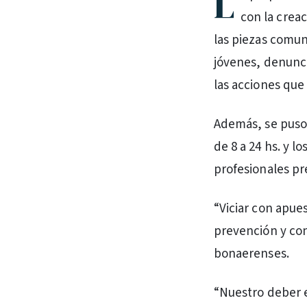
L
con la crea
las piezas comun
jóvenes, denunci
las acciones que
Además, se puso a
de 8 a 24 hs. y l
profesionales pr
“Viciar con apue
prevención y con
bonaerenses.
“Nuestro deber e