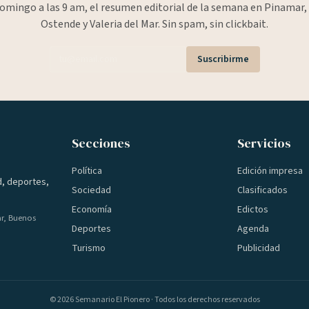
omingo a las 9 am, el resumen editorial de la semana en Pinamar, 
Ostende y Valeria del Mar. Sin spam, sin clickbait.
Suscribirme
Secciones
Servicios
Política
Edición impresa
d, deportes,
Sociedad
Clasificados
Economía
Edictos
ar, Buenos
Deportes
Agenda
Turismo
Publicidad
©
2026
Semanario El Pionero · Todos los derechos reservados