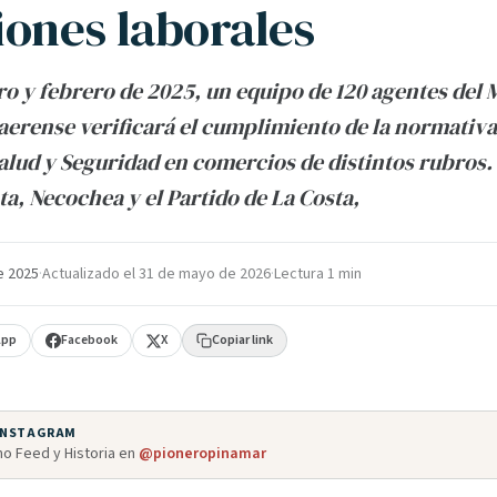
iones laborales
o y febrero de 2025, un equipo de 120 agentes del 
erense verificará el cumplimiento de la normativa
Salud y Seguridad en comercios de distintos rubros.
ta, Necochea y el Partido de La Costa,
e 2025
·
Actualizado el
31 de mayo de 2026
·
Lectura 1 min
App
Facebook
X
Copiar link
 INSTAGRAM
o Feed y Historia en
@pioneropinamar