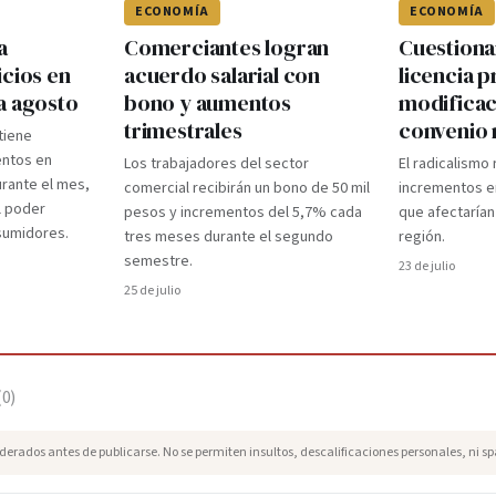
ECONOMÍA
ECONOMÍA
a
Comerciantes logran
Cuestiona
icios en
acuerdo salarial con
licencia p
a agosto
bono y aumentos
modificac
trimestrales
convenio 
ntiene
ntos en
Los trabajadores del sector
El radicalismo
rante el mes,
comercial recibirán un bono de 50 mil
incrementos e
l poder
pesos y incrementos del 5,7% cada
que afectarían
nsumidores.
tres meses durante el segundo
región.
semestre.
23 de julio
25 de julio
(
0
)
erados antes de publicarse. No se permiten insultos, descalificaciones personales, ni s