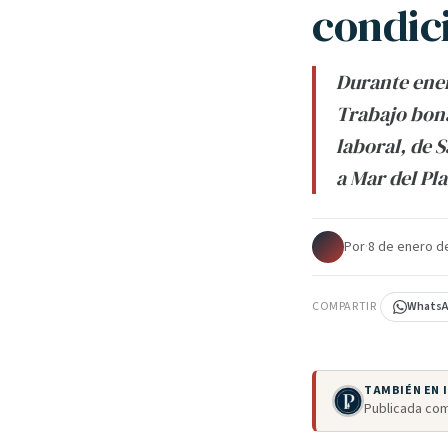
condic
Durante ener
Trabajo bona
laboral, de 
a Mar del Pla
Por
·
8 de enero d
COMPARTIR
Whats
TAMBIÉN EN
Publicada com