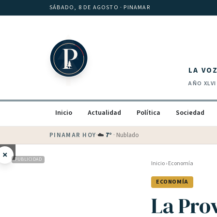
Saltar al contenido
SÁBADO, 8 DE AGOSTO
· PINAMAR
LA VO
AÑO
XLVI
Inicio
Actualidad
Política
Sociedad
PINAMAR HOY
·
💵 Dólar blue
$
1525
· oficial $
1520
×
PUBLICIDAD
Inicio
›
Economía
ECONOMÍA
La Prov