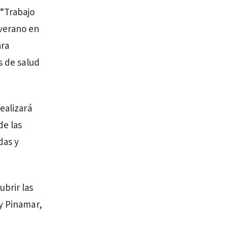
 “Trabajo
 verano en
ara
s de salud
ealizará
de las
das y
brir las
 y Pinamar,