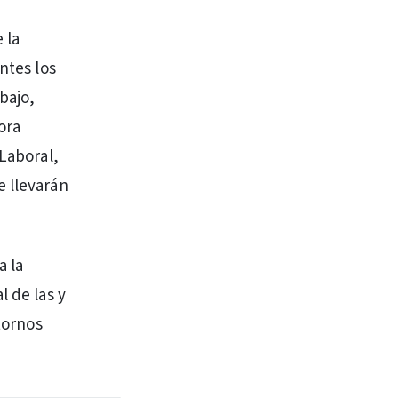
 la
ntes los
bajo,
ora
 Laboral,
e llevarán
a la
l de las y
ntornos