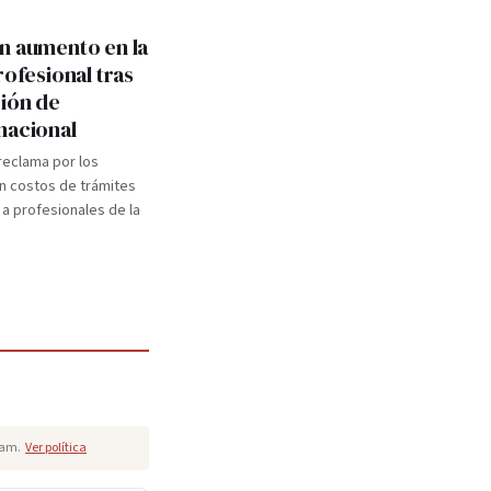
n aumento en la
rofesional tras
ión de
nacional
 reclama por los
n costos de trámites
 a profesionales de la
pam.
Ver política