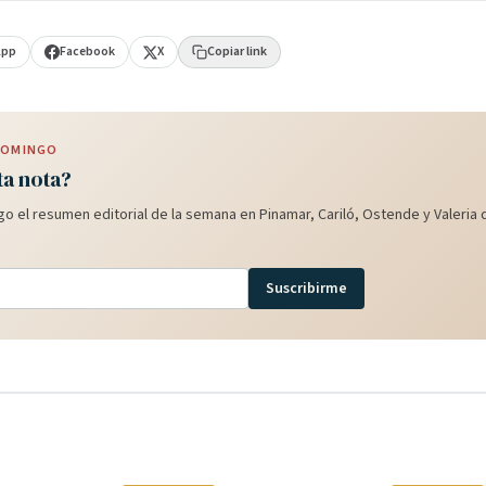
App
Facebook
X
Copiar link
 DOMINGO
ta nota?
o el resumen editorial de la semana en Pinamar, Cariló, Ostende y Valeria d
Suscribirme