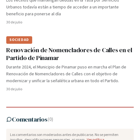
Los vecinos que mantengan deudas en la Tasa por Servicios
Urbanos todavía están a tiempo de acceder a un importante
beneficio para ponerse al día
30 de julio
SOCIEDAD
Renovación de Nomencladores de Calles en el
Partido de Pinamar
Durante 2024, el Municipio de Pinamar puso en marcha el Plan de
Renovación de Nomencladores de Calles con el objetivo de
modernizar y unificar la señalética urbana en todo el Partido.
30 de julio
Comentarios
(
0
)
Los comentarios son moderados antes de publicarse. No se permiten
insultos, descalificaciones personales, ni spam.
Ver política