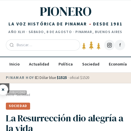
Saltar al contenido
PIONERO
LA VOZ HISTÓRICA DE PINAMAR
DESDE 1981
AÑO
XLVI
·
SÁBADO, 8 DE AGOSTO
· PINAMAR, BUENOS AIRES
f
Inicio
Actualidad
Política
Sociedad
Economía
PINAMAR HOY
·
💵 Dólar blue
$
1525
· oficial $
1520
×
PUBLICIDAD
Inicio
›
Sociedad
SOCIEDAD
La Resurrección dio alegría a
la vida