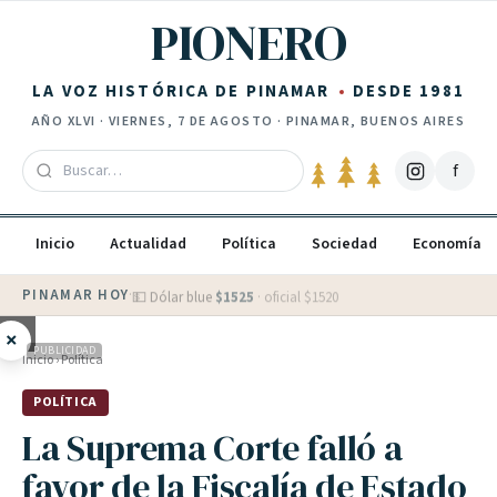
Saltar al contenido
PIONERO
LA VOZ HISTÓRICA DE PINAMAR
DESDE 1981
AÑO
XLVI
·
VIERNES, 7 DE AGOSTO
· PINAMAR, BUENOS AIRES
f
Inicio
Actualidad
Política
Sociedad
Economía
PINAMAR HOY
·
💵 Dólar blue
$
1525
· oficial $
1520
×
PUBLICIDAD
Inicio
›
Política
POLÍTICA
La Suprema Corte falló a
favor de la Fiscalía de Estado