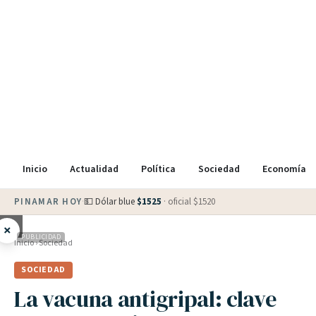
Inicio
Actualidad
Política
Sociedad
Economía
PINAMAR HOY
·
💵 Dólar blue
$
1525
· oficial $
1520
×
PUBLICIDAD
Inicio
›
Sociedad
SOCIEDAD
La vacuna antigripal: clave