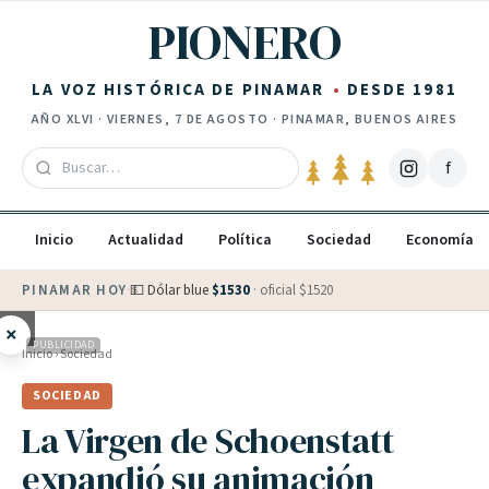
Saltar al contenido
PIONERO
LA VOZ HISTÓRICA DE PINAMAR
DESDE 1981
AÑO
XLVI
·
VIERNES, 7 DE AGOSTO
· PINAMAR, BUENOS AIRES
f
Inicio
Actualidad
Política
Sociedad
Economía
PINAMAR HOY
·
💵 Dólar blue
$
1530
· oficial $
1520
×
PUBLICIDAD
Inicio
›
Sociedad
SOCIEDAD
La Virgen de Schoenstatt
expandió su animación