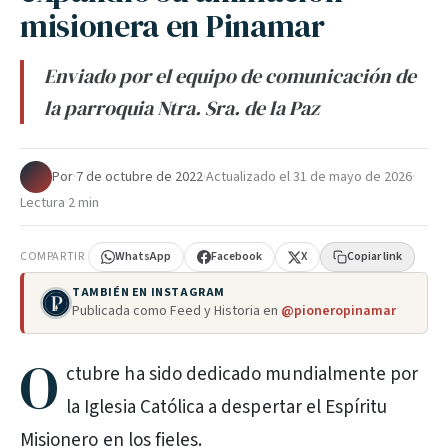
misionera en Pinamar
Enviado por el equipo de comunicación de
la parroquia Ntra. Sra. de la Paz
Por
·
7 de octubre de 2022
·
Actualizado el
31 de mayo de 2026
·
Lectura 2 min
COMPARTIR
WhatsApp
Facebook
X
Copiar link
TAMBIÉN EN INSTAGRAM
Publicada como Feed y Historia en
@pioneropinamar
O
ctubre ha sido dedicado mundialmente por
la Iglesia Católica a despertar el Espíritu
Misionero en los fieles.