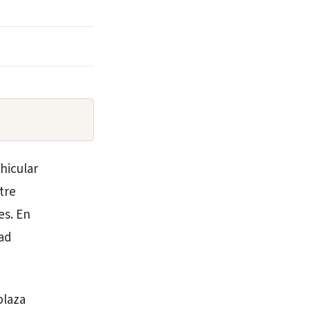
ehicular
tre
es. En
dad
plaza