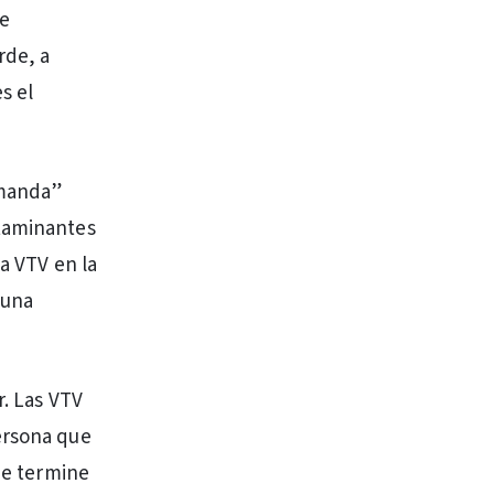
de
rde, a
s el
emanda”
ntaminantes
la VTV en la
 una
r. Las VTV
ersona que
que termine