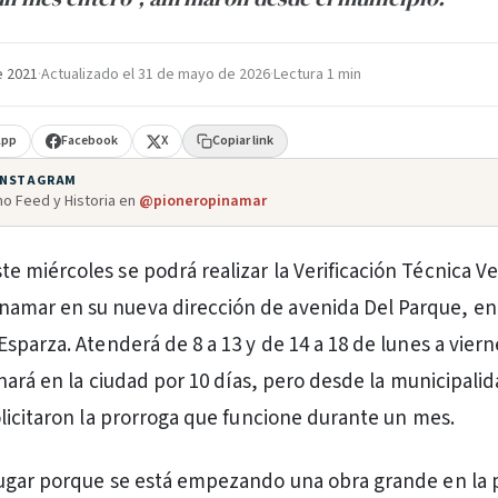
e 2021
·
Actualizado el
31 de mayo de 2026
·
Lectura 1 min
App
Facebook
X
Copiar link
 INSTAGRAM
o Feed y Historia en
@pioneropinamar
ste miércoles se podrá realizar la Verificación Técnica V
inamar en su nueva dirección de avenida Del Parque, en
sparza. Atenderá de 8 a 13 y de 14 a 18 de lunes a viern
onará en la ciudad por 10 días, pero desde la municipali
licitaron la prorroga que funcione durante un mes.
ugar porque se está empezando una obra grande en la 