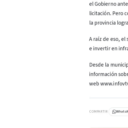
el Gobierno ante
licitación. Pero
la provincia log
A raíz de eso, e
e invertir en inf
Desde la munici
información sobr
web www.infovtv
PUBLICIDAD
COMPARTIR
Whats