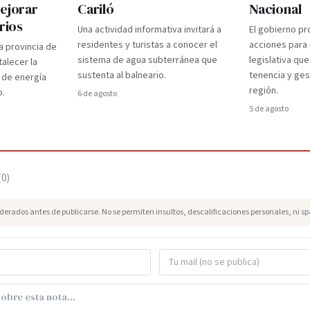
mejorar
Cariló
Nacional
rios
Una actividad informativa invitará a
El gobierno pr
residentes y turistas a conocer el
acciones para r
a provincia de
sistema de agua subterránea que
legislativa que
talecer la
sustenta al balneario.
tenencia y gest
 de energía
región.
o.
6 de agosto
5 de agosto
(
0
)
erados antes de publicarse. No se permiten insultos, descalificaciones personales, ni s