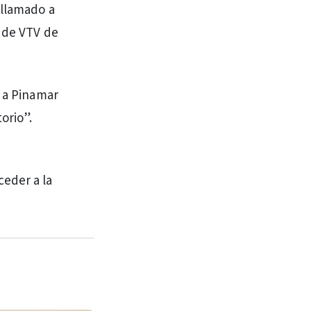
 llamado a
s de VTV de
r a Pinamar
orio”.
ceder a la