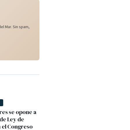
el Mar. Sin spam,
D
res se opone a
de Ley de
n el Congreso