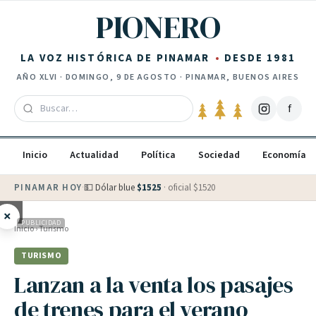
Saltar al contenido
PIONERO
LA VOZ HISTÓRICA DE PINAMAR
DESDE 1981
AÑO
XLVI
·
DOMINGO, 9 DE AGOSTO
· PINAMAR, BUENOS AIRES
f
Inicio
Actualidad
Política
Sociedad
Economía
PINAMAR HOY
·
💵 Dólar blue
$
1525
· oficial $
1520
×
PUBLICIDAD
Inicio
›
Turismo
TURISMO
Lanzan a la venta los pasajes
de trenes para el verano