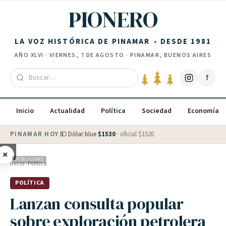
Saltar al contenido
PIONERO
LA VOZ HISTÓRICA DE PINAMAR
DESDE 1981
AÑO
XLVI
·
VIERNES, 7 DE AGOSTO
· PINAMAR, BUENOS AIRES
f
Inicio
Actualidad
Política
Sociedad
Economía
PINAMAR HOY
·
💵 Dólar blue
$
1530
· oficial $
1520
×
PUBLICIDAD
Inicio
›
Política
POLÍTICA
Lanzan consulta popular
sobre exploración petrolera