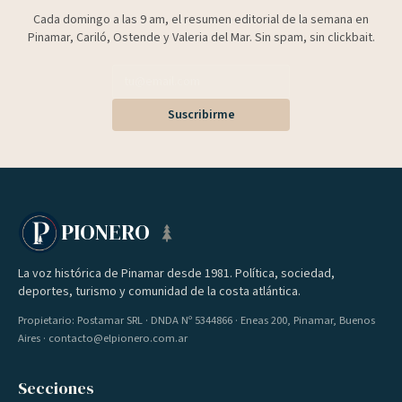
Cada domingo a las 9 am, el resumen editorial de la semana en
Pinamar, Cariló, Ostende y Valeria del Mar. Sin spam, sin clickbait.
Suscribirme
PIONERO
La voz histórica de Pinamar desde 1981. Política, sociedad,
deportes, turismo y comunidad de la costa atlántica.
Propietario: Postamar SRL · DNDA Nº 5344866 · Eneas 200, Pinamar, Buenos
Aires · contacto@elpionero.com.ar
Secciones