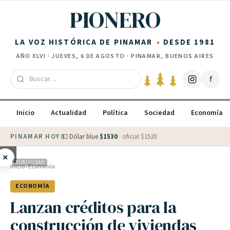
Saltar al contenido
PIONERO
LA VOZ HISTÓRICA DE PINAMAR
DESDE 1981
AÑO
XLVI
·
JUEVES, 6 DE AGOSTO
· PINAMAR, BUENOS AIRES
f
Inicio
Actualidad
Política
Sociedad
Economía
PINAMAR HOY
·
💵 Dólar blue
$
1530
· oficial $
1520
×
PUBLICIDAD
Inicio
›
Economía
ECONOMÍA
Lanzan créditos para la
construcción de viviendas