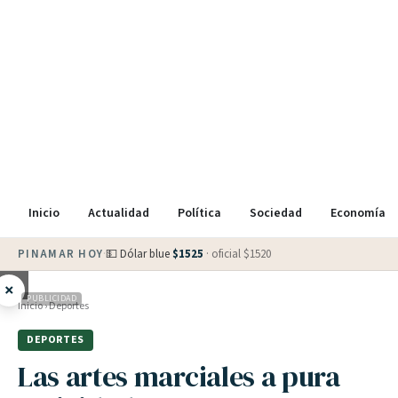
Inicio
Actualidad
Política
Sociedad
Economía
PINAMAR HOY
·
💵 Dólar blue
$
1525
· oficial $
1520
×
PUBLICIDAD
Inicio
›
Deportes
DEPORTES
Las artes marciales a pura