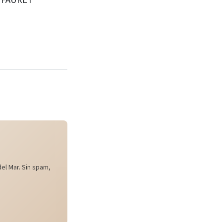
° FAURET
el Mar. Sin spam,