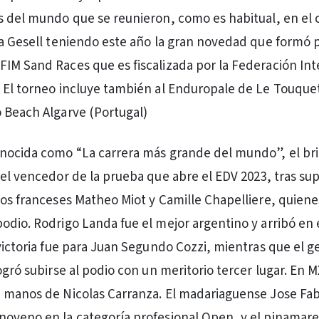
s del mundo que se reunieron, como es habitual, en el c
la Gesell teniendo este año la gran novedad que formó p
IM Sand Races que es fiscalizada por la Federación Int
 El torneo incluye también al Enduropale de Le Touquet
 Beach Algarve (Portugal)
nocida como “La carrera más grande del mundo”, el bri
 el vencedor de la prueba que abre el EDV 2023, tras sup
los franceses Matheo Miot y Camille Chapelliere, quiene
odio. Rodrigo Landa fue el mejor argentino y arribó en 
 victoria fue para Juan Segundo Cozzi, mientras que el g
ogró subirse al podio con un meritorio tercer lugar. En M
 manos de Nicolas Carranza. El madariaguense Jose Fa
oveno en la categoría profesional Open, y el pinamare