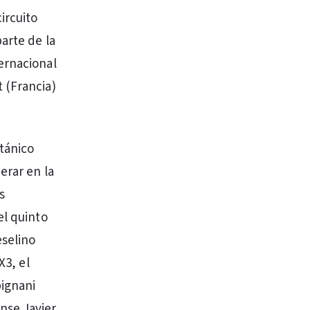
ircuito
arte de la
ernacional
 (Francia)
tánico
erar en la
s
el quinto
eselino
X3, el
bignani
nse Javier