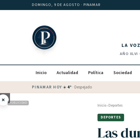
Saltar al contenido
DOMINGO, 9 DE AGOSTO
· PINAMAR
LA VO
AÑO
XLVI
Inicio
Actualidad
Política
Sociedad
PINAMAR HOY
·
☀️
4
°
·
Despejado
×
PUBLICIDAD
Inicio
›
Deportes
DEPORTES
Las dun