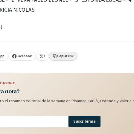
SE -* 2° VERA PABLO LEONEL -* 3° ESTOMBA LUCAS -* 4
RICIA NICOLAS
ti
App
Facebook
X
Copiar link
 DOMINGO
ta nota?
o el resumen editorial de la semana en Pinamar, Cariló, Ostende y Valeria d
Suscribirme