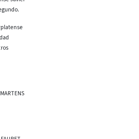
segundo.
rplatense
idad
tros
4° MARTENS