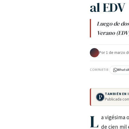
al EDV
Luego de dos
Verano (EDV
Por
·
1 de marzo d
COMPARTIR
Whats
TAMBIÉN EN
Publicada com
L
a vigésima 
de cien mil