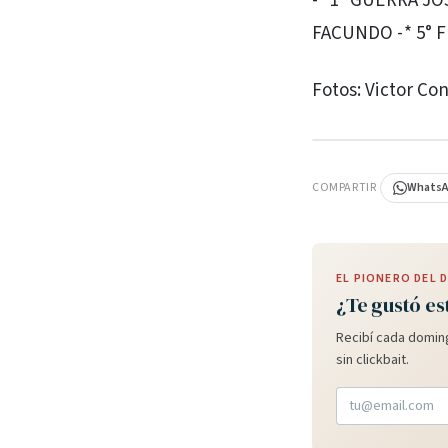
-* 1° GUERRA JO
FACUNDO -* 5° F
Fotos: Victor Con
PUBLICIDAD
COMPARTIR
Whats
EL PIONERO DEL
¿Te gustó es
Recibí cada doming
sin clickbait.