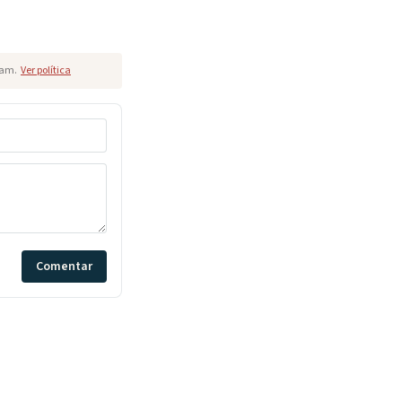
pam.
Ver política
Comentar