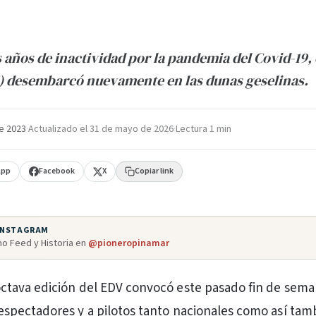
 años de inactividad por la pandemia del Covid-19, 
) desembarcó nuevamente en las dunas geselinas.
e 2023
·
Actualizado el
31 de mayo de 2026
·
Lectura 1 min
App
Facebook
X
Copiar link
 INSTAGRAM
o Feed y Historia en
@pioneropinamar
octava edición del EDV convocó este pasado fin de sem
 espectadores y a pilotos tanto nacionales como así tam