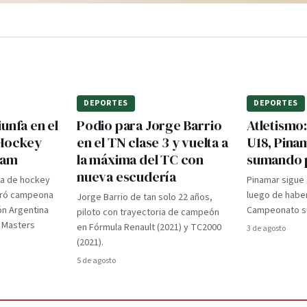
DEPORTES
DEPORTES
unfa en el
Podio para Jorge Barrio
Atletismo
 Hockey
en el TN clase 3 y vuelta a
U18, Pina
dam
la máxima del TC con
sumando 
nueva escudería
ra de hockey
Pinamar sigue
gró campeona
luego de haber
Jorge Barrio de tan solo 22 años,
ón Argentina
Campeonato su
piloto con trayectoria de campeón
d Masters
en Fórmula Renault (2021) y TC2000
3 de agosto
(2021).
5 de agosto