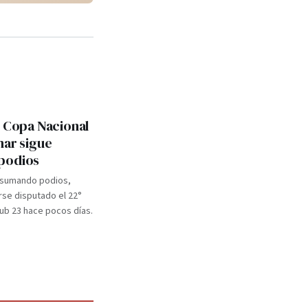
: Copa Nacional
mar sigue
podios
 sumando podios,
se disputado el 22°
b 23 hace pocos días.