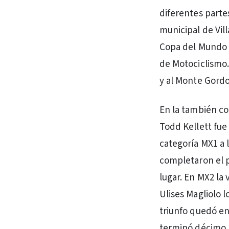
diferentes parte
municipal de Vil
Copa del Mundo F
de Motociclismo.
y al Monte Gordo
En la también co
Todd Kellett fue
categoría MX1 a 
completaron el p
lugar. En MX2 la
Ulises Magliolo l
triunfo quedó en
terminó décimo n